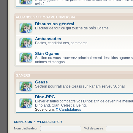
avis ?
ALLIANCE SAFT OGAME UNIVERS 64
Discussion général
Discuter de tout ce qui touche de prés Ogame.
Ambassades
Pactes, candidatures, commerce.
Skin Ogame
Section ou vous trouverez principalement des skins ogame s
animes et mangas.
GAMERS
Geass
Section pour l'alliance Geass sur Ikariam serveur Alpha!
Dino-RPG
Elever et faites combattre vos Dinoz afin de devenir le meill
Dinoland. Clan: Celestial Being.
Sous-forum:
Candidatures
CONNEXION
•
M’ENREGISTRER
Nom d’utilisateur:
Mot de passe: