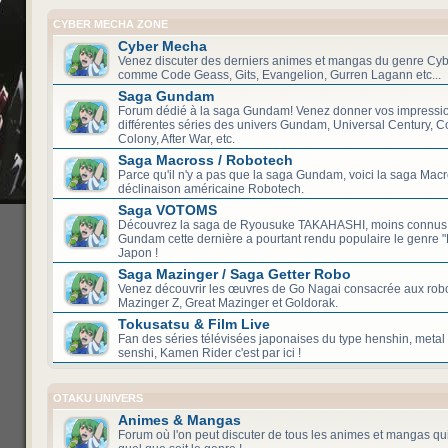
CYBER MECHA ZONE
Cyber Mecha
Venez discuter des derniers animes et mangas du genre Cy
comme Code Geass, Gits, Evangelion, Gurren Lagann etc...
Saga Gundam
Forum dédié à la saga Gundam! Venez donner vos impression
différentes séries des univers Gundam, Universal Century, Co
Colony, After War, etc.
Saga Macross / Robotech
Parce qu'il n'y a pas que la saga Gundam, voici la saga Macr
déclinaison américaine Robotech.
Saga VOTOMS
Découvrez la saga de Ryousuke TAKAHASHI, moins connus
Gundam cette dernière a pourtant rendu populaire le genre 
Japon !
Saga Mazinger / Saga Getter Robo
Venez découvrir les œuvres de Go Nagai consacrée aux robo
Mazinger Z, Great Mazinger et Goldorak.
Tokusatsu & Film Live
Fan des séries télévisées japonaises du type henshin, metal 
senshi, Kamen Rider c'est par ici !
OTAKU UNIVERS
Animes & Mangas
Forum où l'on peut discuter de tous les animes et mangas qui