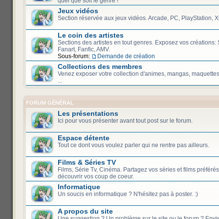
quel que soit le genre !
Jeux vidéos
Section réservée aux jeux vidéos. Arcade, PC, PlayStation, X
Le coin des artistes
Sections des artistes en tout genres. Exposez vos créations: 
Fanart, Fanfic, AMV.
Sous-forum:
Demande de création
Collections des membres
Venez exposer votre collection d'animes, mangas, maquettes,
...
FORUM GÉNÉRAL
Les présentations
Ici pour vous présenter avant tout post sur le forum.
Espace détente
Tout ce dont vous voulez parler qui ne rentre pas ailleurs.
Films & Séries TV
Films, Série Tv, Cinéma. Partagez vos séries et films préférés
découvrir vos coup de coeur.
Informatique
Un soucis en informatique ? N'hésitez pas à poster. :)
A propos du site
Une suggestion ? Un problème sur le site ou le forum ? Envi