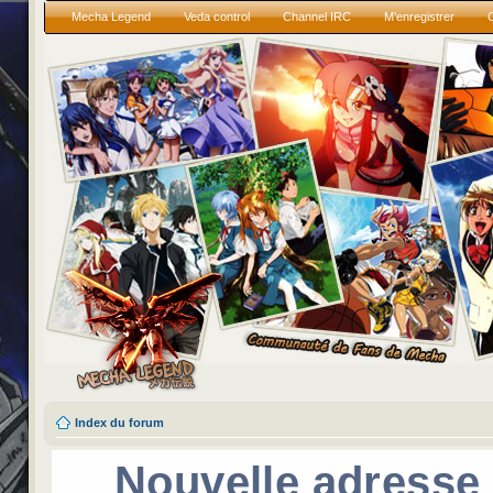
Mecha Legend
Veda control
Channel IRC
M’enregistrer
Index du forum
Nouvelle adresse