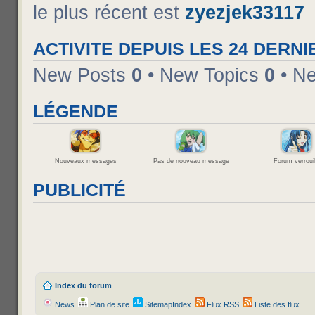
le plus récent est
zyezjek33117
ACTIVITE DEPUIS LES 24 DERNI
New Posts
0
• New Topics
0
• N
LÉGENDE
Nouveaux messages
Pas de nouveau message
Forum verrouil
PUBLICITÉ
Index du forum
News
Plan de site
SitemapIndex
Flux RSS
Liste des flux