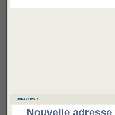
Mecha Legend
Veda control
Channel IRC
M’enregistrer
Index du forum
Nouvelle adresse