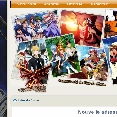
Mecha Legend
Veda control
Channel IRC
M’enregistrer
Index du forum
Nouvelle adres