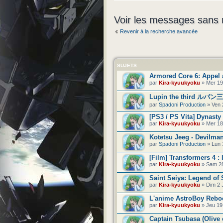
Voir les messages sans
Revenir à la recherche avancée
SUJETS
Armored Core 6: Appel 
par
Kira-kyuukyoku
» Mer 19
Lupin the third ルパン三世
par
Spadoni Production
» Ven 
[PS3 / PS Vita] Dynast
par
Kira-kyuukyoku
» Mer 18
Kotetsu Jeeg - Devilman 
par
Spadoni Production
» Lun 
[Film] Transformers 4 : l
par
Kira-kyuukyoku
» Sam 28
Saint Seiya: Legend of S
par
Kira-kyuukyoku
» Dim 2 
L'anime AstroBoy Rebo
par
Kira-kyuukyoku
» Jeu 19
Captain Tsubasa (Olive 