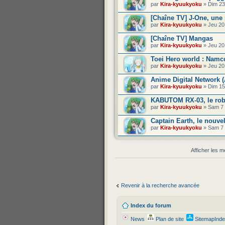
par
Kira-kyuukyoku
» Dim 23
[Chaîne TV] J-One, une
par
Kira-kyuukyoku
» Jeu 20
[Chaîne TV] Mangas
par
Kira-kyuukyoku
» Jeu 20
Toei Hero world : Nam
par
Kira-kyuukyoku
» Jeu 20
Anime Digital Network (
par
Kira-kyuukyoku
» Dim 15
KABUTOM RX-03, le robo
par
Kira-kyuukyoku
» Sam 7 
Captain Earth, le nouve
par
Kira-kyuukyoku
» Sam 7 
Afficher les 
Revenir à la recherche avancée
Index du forum
News
Plan de site
SitemapInd