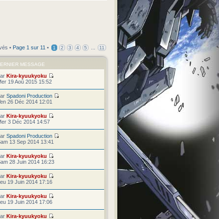
uvés •
Page
1
sur
11
•
...
1
2
3
4
5
11
ERNIER MESSAGE
par
Kira-kyuukyoku
er 19 Aoû 2015 15:52
par
Spadoni Production
en 26 Déc 2014 12:01
par
Kira-kyuukyoku
er 3 Déc 2014 14:57
par
Spadoni Production
am 13 Sep 2014 13:41
par
Kira-kyuukyoku
am 28 Juin 2014 16:23
par
Kira-kyuukyoku
eu 19 Juin 2014 17:16
par
Kira-kyuukyoku
eu 19 Juin 2014 17:06
par
Kira-kyuukyoku