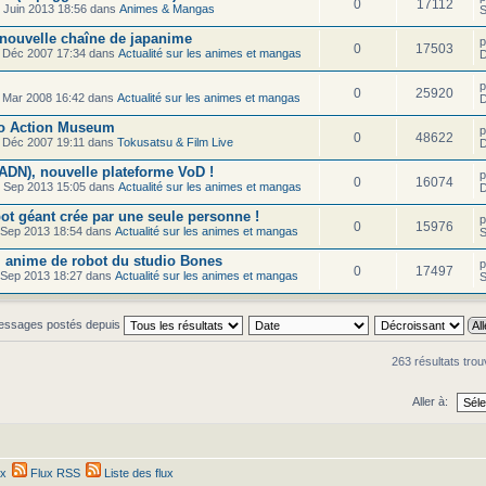
0
17112
 Juin 2013 18:56 dans
Animes & Mangas
S
 nouvelle chaîne de japanime
0
17503
 Déc 2007 17:34 dans
Actualité sur les animes et mangas
D
0
25920
 Mar 2008 16:42 dans
Actualité sur les animes et mangas
D
co Action Museum
0
48622
 Déc 2007 19:11 dans
Tokusatsu & Film Live
D
ADN), nouvelle plateforme VoD !
0
16074
 Sep 2013 15:05 dans
Actualité sur les animes et mangas
D
t géant crée par une seule personne !
0
15976
Sep 2013 18:54 dans
Actualité sur les animes et mangas
S
l anime de robot du studio Bones
0
17497
Sep 2013 18:27 dans
Actualité sur les animes et mangas
S
messages postés depuis
263 résultats tro
Aller à:
ex
Flux RSS
Liste des flux