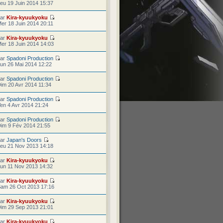
eu 19 Juin 2014 15:37
par
Kira-kyuukyoku
er 18 Juin 2014 20:11
par
Kira-kyuukyoku
er 18 Juin 2014 14:03
par
Spadoni Production
un 26 Mai 2014 12:22
par
Spadoni Production
im 20 Avr 2014 11:34
par
Spadoni Production
en 4 Avr 2014 21:24
par
Spadoni Production
im 9 Fév 2014 21:55
par
Japan's Doors
eu 21 Nov 2013 14:18
par
Kira-kyuukyoku
un 11 Nov 2013 14:32
par
Kira-kyuukyoku
am 26 Oct 2013 17:16
par
Kira-kyuukyoku
im 29 Sep 2013 21:01
par
Kira-kyuukyoku