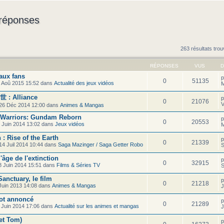
 réponses
263 résultats tro
RÉPONSES
VUS
D
aux fans
0
51135
 Aoû 2015 15:52 dans
Actualité des jeux vidéos
M
 : Alliance
0
21076
V
26 Déc 2014 12:00 dans
Animes & Mangas
y Warriors: Gundam Reborn
0
20553
 Juin 2014 13:02 dans
Jeux vidéos
M
: Rise of the Earth
0
21339
14 Juil 2014 10:44 dans
Saga Mazinger / Saga Getter Robo
S
'âge de l'extinction
0
32915
 Juin 2014 15:51 dans
Films & Séries TV
S
anctuary, le film
0
21218
Juin 2013 14:08 dans
Animes & Mangas
J
ot annoncé
0
21289
 Juin 2014 17:06 dans
Actualité sur les animes et mangas
J
et Tom)