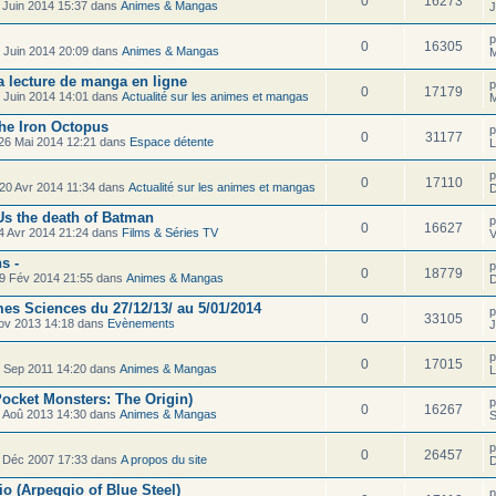
0
16273
 Juin 2014 15:37 dans
Animes & Mangas
J
0
16305
 Juin 2014 20:09 dans
Animes & Mangas
M
 lecture de manga en ligne
0
17179
 Juin 2014 14:01 dans
Actualité sur les animes et mangas
M
The Iron Octopus
0
31177
26 Mai 2014 12:21 dans
Espace détente
L
0
17110
20 Avr 2014 11:34 dans
Actualité sur les animes et mangas
D
s the death of Batman
0
16627
4 Avr 2014 21:24 dans
Films & Séries TV
V
s -
0
18779
9 Fév 2014 21:55 dans
Animes & Mangas
D
es Sciences du 27/12/13/ au 5/01/2014
0
33105
ov 2013 14:18 dans
Evènements
J
0
17015
 Sep 2011 14:20 dans
Animes & Mangas
L
ocket Monsters: The Origin)
0
16267
 Aoû 2013 14:30 dans
Animes & Mangas
S
0
26457
 Déc 2007 17:33 dans
A propos du site
D
o (Arpeggio of Blue Steel)