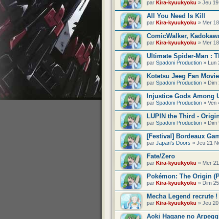
par
Kira-kyuukyoku
» Jeu 19
All You Need Is Kill
par
Kira-kyuukyoku
» Mer 18
ComicWalker, Kadokawa
par
Kira-kyuukyoku
» Mer 18
Ultimate Spider-Man : 
par
Spadoni Production
» Lun 
Kotetsu Jeeg Fan Movie
par
Spadoni Production
» Dim 
Injustice Gods Among U
par
Spadoni Production
» Ven 
LUPIN the Third - Origin
par
Spadoni Production
» Dim 
[Festival] Bordeaux Gam
par
Japan's Doors
» Jeu 21 N
Fate/Zero
par
Kira-kyuukyoku
» Mer 21
Pokémon: The Origin (P
par
Kira-kyuukyoku
» Dim 25
Mecha Legend recrute !
par
Kira-kyuukyoku
» Jeu 20
Aoki Hagane no Arpeggi