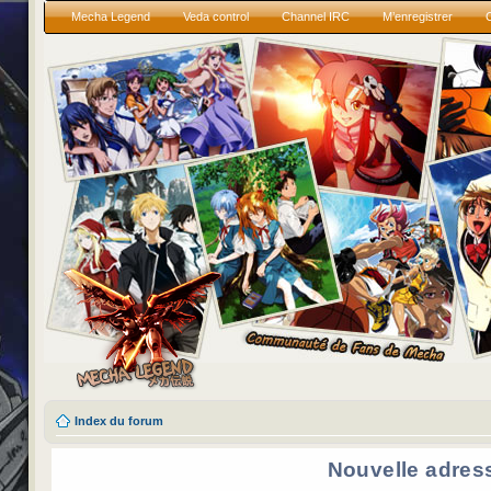
Mecha Legend
Veda control
Channel IRC
M’enregistrer
Index du forum
Nouvelle adres