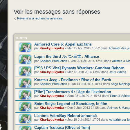
Voir les messages sans réponses
Revenir à la recherche avancée
SUJETS
Armored Core 6: Appel aux fans
par
Kira-kyuukyoku
» Mer 19 Aoû 2015 15:52 dans
Actualité des j
Lupin the third ルパン三世 : Alliance
par
Spadoni Production
» Ven 26 Déc 2014 12:00 dans
Animes & M
[PS3 / PS Vita] Dynasty Warriors: Gundam Reborn
par
Kira-kyuukyoku
» Mer 18 Juin 2014 13:02 dans
Jeux vidéos
Kotetsu Jeeg - Devilman : Rise of the Earth
par
Spadoni Production
» Lun 14 Juil 2014 10:44 dans
Saga Mazinge
[Film] Transformers 4 : l'âge de l'extinction
par
Kira-kyuukyoku
» Sam 28 Juin 2014 15:51 dans
Films & Série
Saint Seiya: Legend of Sanctuary, le film
par
Kira-kyuukyoku
» Dim 2 Juin 2013 14:08 dans
Animes & Mang
L'anime AstroBoy Reboot annoncé
par
Kira-kyuukyoku
» Jeu 19 Juin 2014 17:06 dans
Actualité sur 
Captain Tsubasa (Olive et Tom)