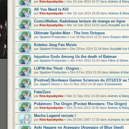
par
Kira-kyuukyoku
» Jeu 19 Juin 2014 15:37 dans
Animes & Man
All You Need Is Kill
par
Kira-kyuukyoku
» Mer 18 Juin 2014 20:09 dans
Animes & Man
ComicWalker, Kadokawa lecture de manga en ligne
par
Kira-kyuukyoku
» Mer 18 Juin 2014 14:01 dans
Actualité sur 
Ultimate Spider-Man : The Iron Octopus
par
Spadoni Production
» Lun 26 Mai 2014 12:21 dans
Espace déte
Kotetsu Jeeg Fan Movie
par
Spadoni Production
» Dim 20 Avr 2014 11:34 dans
Actualité sur
Injustice Gods Among Us the death of Batman
par
Spadoni Production
» Ven 4 Avr 2014 21:24 dans
Films & Séries
LUPIN the Third - Origins -
par
Spadoni Production
» Dim 9 Fév 2014 21:55 dans
Animes & Ma
[Festival] Bordeaux Games Sciences du 27/12/13/ au 
par
Japan's Doors
» Jeu 21 Nov 2013 14:18 dans
Evènements
Fate/Zero
par
Kira-kyuukyoku
» Mer 21 Sep 2011 14:20 dans
Animes & Man
Pokémon: The Origin (Pocket Monsters: The Origin)
par
Kira-kyuukyoku
» Dim 25 Aoû 2013 14:30 dans
Animes & Man
Mecha Legend recrute !
par
Kira-kyuukyoku
» Jeu 20 Déc 2007 17:33 dans
A propos du si
Aoki Hagane no Arpeggio (Arpeggio of Blue Steel)