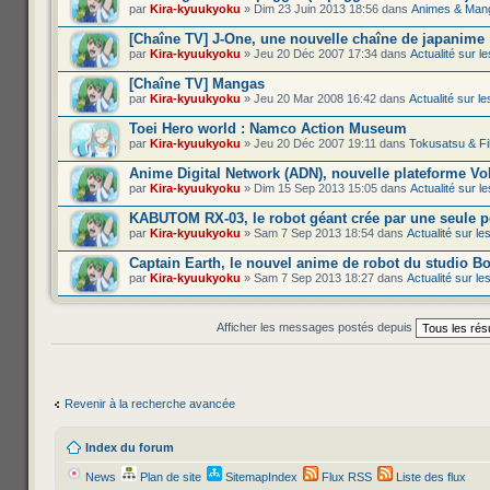
par
Kira-kyuukyoku
» Dim 23 Juin 2013 18:56 dans
Animes & Man
[Chaîne TV] J-One, une nouvelle chaîne de japanime
par
Kira-kyuukyoku
» Jeu 20 Déc 2007 17:34 dans
Actualité sur 
[Chaîne TV] Mangas
par
Kira-kyuukyoku
» Jeu 20 Mar 2008 16:42 dans
Actualité sur 
Toei Hero world : Namco Action Museum
par
Kira-kyuukyoku
» Jeu 20 Déc 2007 19:11 dans
Tokusatsu & Fi
Anime Digital Network (ADN), nouvelle plateforme Vo
par
Kira-kyuukyoku
» Dim 15 Sep 2013 15:05 dans
Actualité sur 
KABUTOM RX-03, le robot géant crée par une seule p
par
Kira-kyuukyoku
» Sam 7 Sep 2013 18:54 dans
Actualité sur l
Captain Earth, le nouvel anime de robot du studio B
par
Kira-kyuukyoku
» Sam 7 Sep 2013 18:27 dans
Actualité sur l
Afficher les messages postés depuis
Revenir à la recherche avancée
Index du forum
News
Plan de site
SitemapIndex
Flux RSS
Liste des flux