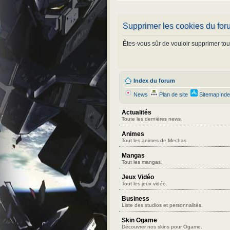
Supprimer les cookies du fo
Êtes-vous sûr de vouloir supprimer tou
Index du forum
News
Plan de site
SitemapInd
Actualités
Toute les dernières news.
Animes
Tout les animes de Mechas.
Mangas
Tout les mangas.
Jeux Vidéo
Tout les jeux vidéo.
Business
Liste des studios et personnalités.
Skin Ogame
Découvrer nos skins pour Ogame.