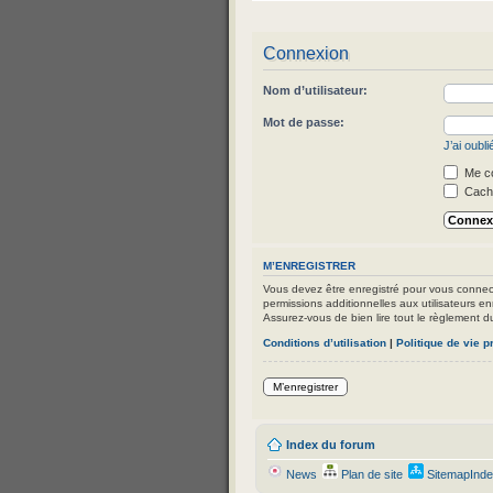
Connexion
Nom d’utilisateur:
Mot de passe:
J’ai oubl
Me co
Cache
M’ENREGISTRER
Vous devez être enregistré pour vous connec
permissions additionnelles aux utilisateurs en
Assurez-vous de bien lire tout le règlement d
Conditions d’utilisation
|
Politique de vie p
M’enregistrer
Index du forum
News
Plan de site
SitemapInd