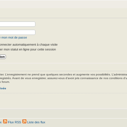
ié mon mot de passe
nnecter automatiquement à chaque visite
r mon statut en ligne pour cette session
ter. L’enregistrement ne prend que quelques secondes et augmente vos possibilités. L’administr
registrés. Avant de vous enregistrer, assurez-vous d’avoir pris connaissance de nos conditions d’uti
u forum.
rivée
ex
Flux RSS
Liste des flux