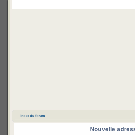
Mecha Legend
Veda control
Channel IRC
M’enregistrer
Index du forum
Nouvelle adres