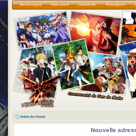
Mecha Legend
Veda control
Channel IRC
M’enregistrer
Index du forum
Nouvelle adres