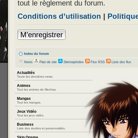
tout le règlement du forum.
Conditions d’utilisation
|
Politiqu
M’enregistrer
Index du forum
News
Plan de site
SitemapIndex
Flux RSS
Liste des flux
Actualités
Toute les dernières news.
Animes
Tout les animes de Mechas.
Mangas
Tout les mangas.
Jeux Vidéo
Tout les jeux vidéo.
Business
Liste des studios et personnalités.
Skin Ogame