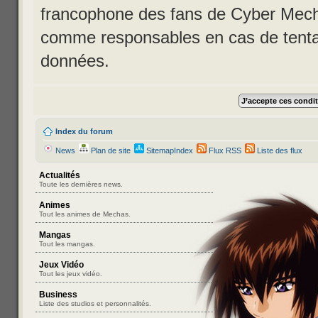
francophone des fans de Cyber Mecha
comme responsables en cas de tentat
données.
Index du forum
News
Plan de site
SitemapIndex
Flux RSS
Liste des flux
Actualités
Toute les dernières news.
Animes
Tout les animes de Mechas.
Mangas
Tout les mangas.
Jeux Vidéo
Tout les jeux vidéo.
Business
Liste des studios et personnalités.