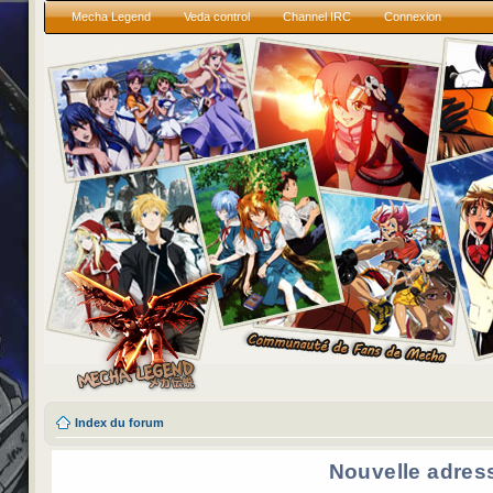
Mecha Legend
Veda control
Channel IRC
Connexion
Index du forum
Nouvelle adres