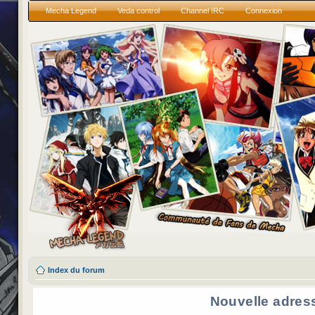
Mecha Legend
Veda control
Channel IRC
Connexion
Index du forum
Nouvelle adres