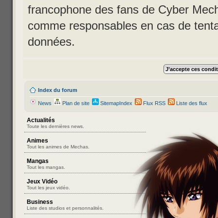
francophone des fans de Cyber Mecha
comme responsables en cas de tentat
données.
Index du forum
News
Plan de site
SitemapIndex
Flux RSS
Liste des flux
Actualités
Toute les dernières news.
Animes
Tout les animes de Mechas.
Mangas
Tout les mangas.
Jeux Vidéo
Tout les jeux vidéo.
Business
Liste des studios et personnalités.