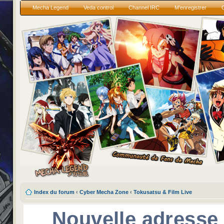
Mecha Legend
Veda control
Channel IRC
M’enregistrer
Index du forum
‹
Cyber Mecha Zone
‹
Tokusatsu & Film Live
Nouvelle adresse