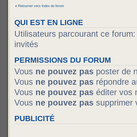
Retourner vers Index du forum
QUI EST EN LIGNE
Utilisateurs parcourant ce forum:
invités
PERMISSIONS DU FORUM
Vous
ne pouvez pas
poster de 
Vous
ne pouvez pas
répondre a
Vous
ne pouvez pas
éditer vos
Vous
ne pouvez pas
supprimer 
PUBLICITÉ