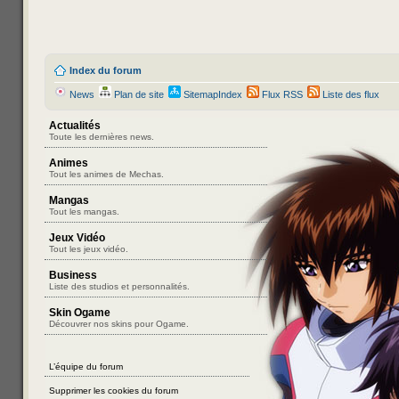
Index du forum
News
Plan de site
SitemapIndex
Flux RSS
Liste des flux
Actualités
Toute les dernières news.
Animes
Tout les animes de Mechas.
Mangas
Tout les mangas.
Jeux Vidéo
Tout les jeux vidéo.
Business
Liste des studios et personnalités.
Skin Ogame
Découvrer nos skins pour Ogame.
L’équipe du forum
Supprimer les cookies du forum