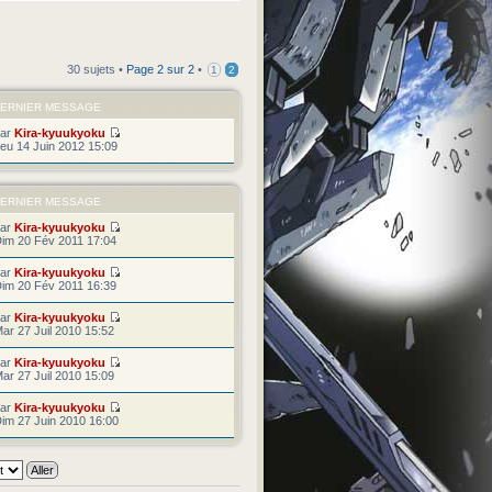
30 sujets •
Page
2
sur
2
•
1
2
ERNIER MESSAGE
par
Kira-kyuukyoku
eu 14 Juin 2012 15:09
ERNIER MESSAGE
par
Kira-kyuukyoku
im 20 Fév 2011 17:04
par
Kira-kyuukyoku
im 20 Fév 2011 16:39
par
Kira-kyuukyoku
ar 27 Juil 2010 15:52
par
Kira-kyuukyoku
ar 27 Juil 2010 15:09
par
Kira-kyuukyoku
im 27 Juin 2010 16:00