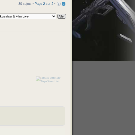
30 sujets •
Page
2
sur
2
•
1
2