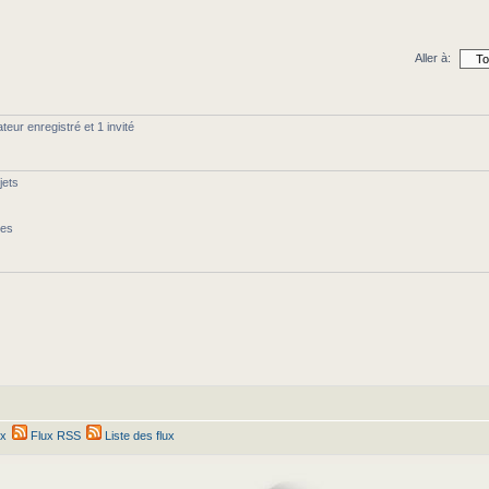
Aller à:
teur enregistré et 1 invité
jets
ges
ex
Flux RSS
Liste des flux