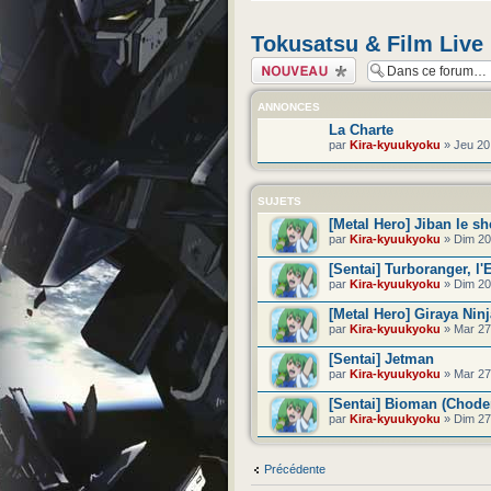
Tokusatsu & Film Live
Écrire un nouveau
sujet
ANNONCES
La Charte
par
Kira-kyuukyoku
» Jeu 20
SUJETS
[Metal Hero] Jiban le sh
par
Kira-kyuukyoku
» Dim 20
[Sentai] Turboranger, l
par
Kira-kyuukyoku
» Dim 20
[Metal Hero] Giraya Ninj
par
Kira-kyuukyoku
» Mar 27 
[Sentai] Jetman
par
Kira-kyuukyoku
» Mar 27 
[Sentai] Bioman (Chod
par
Kira-kyuukyoku
» Dim 27
Précédente