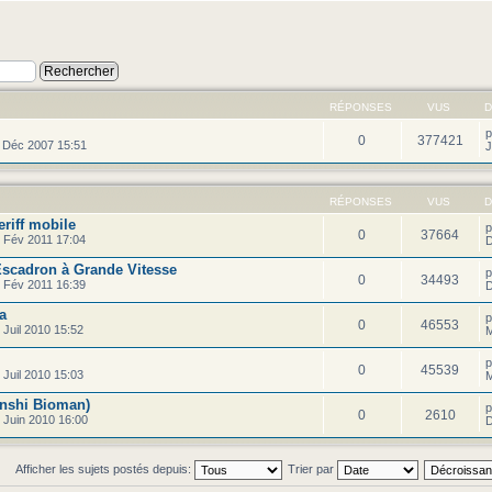
RÉPONSES
VUS
D
0
377421
 Déc 2007 15:51
J
RÉPONSES
VUS
D
eriff mobile
0
37664
 Fév 2011 17:04
D
'Escadron à Grande Vitesse
0
34493
 Fév 2011 16:39
D
a
0
46553
Juil 2010 15:52
M
0
45539
Juil 2010 15:03
M
enshi Bioman)
0
2610
 Juin 2010 16:00
D
Afficher les sujets postés depuis:
Trier par