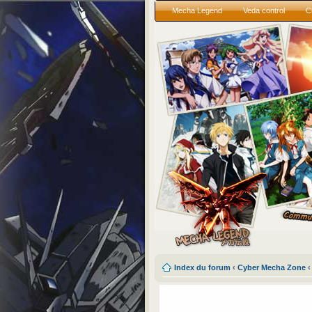
Mecha Legend
Veda control
C
Index du forum
‹
Cyber Mecha Zone
‹