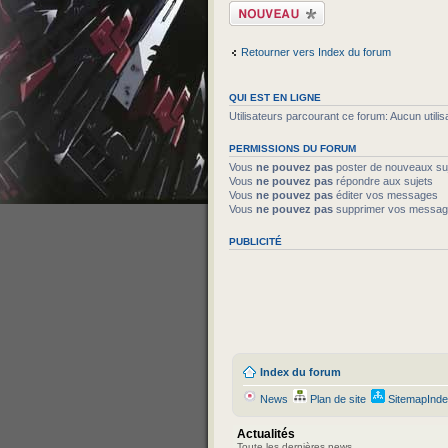
Écrire un nouveau
sujet
Retourner vers Index du forum
QUI EST EN LIGNE
Utilisateurs parcourant ce forum: Aucun utilisa
PERMISSIONS DU FORUM
Vous
ne pouvez pas
poster de nouveaux su
Vous
ne pouvez pas
répondre aux sujets
Vous
ne pouvez pas
éditer vos messages
Vous
ne pouvez pas
supprimer vos messa
PUBLICITÉ
Index du forum
News
Plan de site
SitemapInd
Actualités
Toute les dernières news.