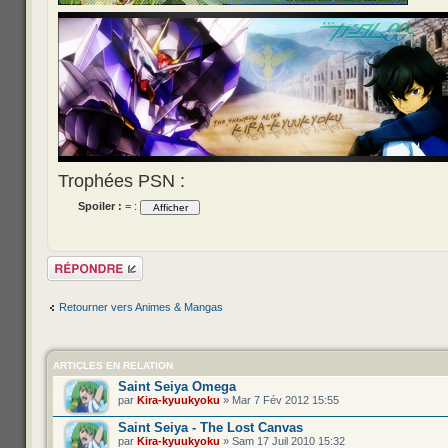
Trophées PSN :
Spoiler :
= :
Répondre
Retourner vers Animes & Mangas
ARTICLES EN RELATION
Saint Seiya Omega
par
Kira-kyuukyoku
» Mar 7 Fév 2012 15:55
Saint Seiya - The Lost Canvas
par
Kira-kyuukyoku
» Sam 17 Juil 2010 15:32