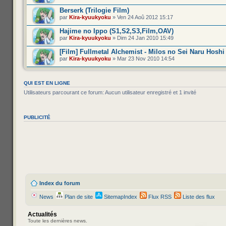
Berserk (Trilogie Film)
par
Kira-kyuukyoku
» Ven 24 Aoû 2012 15:17
Hajime no Ippo (S1,S2,S3,Film,OAV)
par
Kira-kyuukyoku
» Dim 24 Jan 2010 15:49
[Film] Fullmetal Alchemist - Milos no Sei Naru Hoshi
par
Kira-kyuukyoku
» Mar 23 Nov 2010 14:54
QUI EST EN LIGNE
Utilisateurs parcourant ce forum: Aucun utilisateur enregistré et 1 invité
PUBLICITÉ
Index du forum
News
Plan de site
SitemapIndex
Flux RSS
Liste des flux
Actualités
Toute les dernières news.