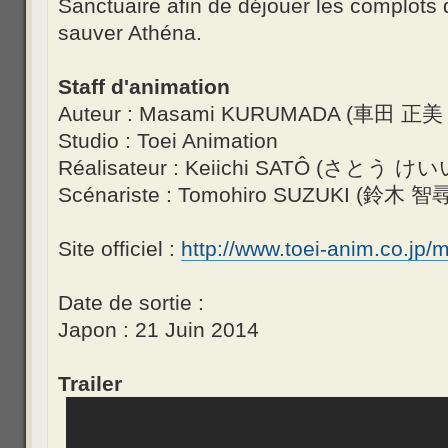
Sanctuaire afin de déjouer les complot
sauver Athéna.
Staff d'animation
Auteur : Masami KURUMADA (車田 正美 - 
Studio : Toei Animation
Réalisateur : Keiichi SATÔ (さとう けいい
Scénariste : Tomohiro SUZUKI (鈴木 智尋 
Site officiel :
http://www.toei-anim.co.jp/
Date de sortie :
Japon : 21 Juin 2014
Trailer