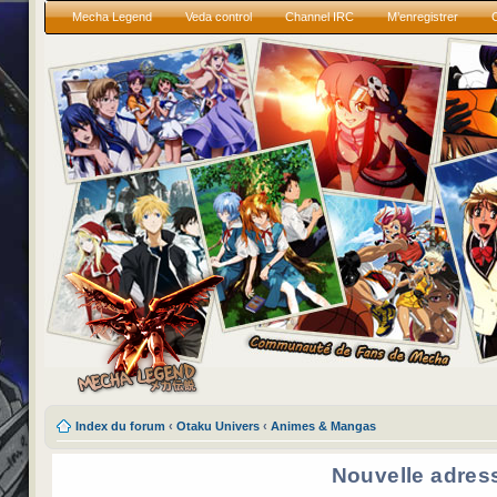
Mecha Legend
Veda control
Channel IRC
M’enregistrer
Index du forum
‹
Otaku Univers
‹
Animes & Mangas
Nouvelle adres