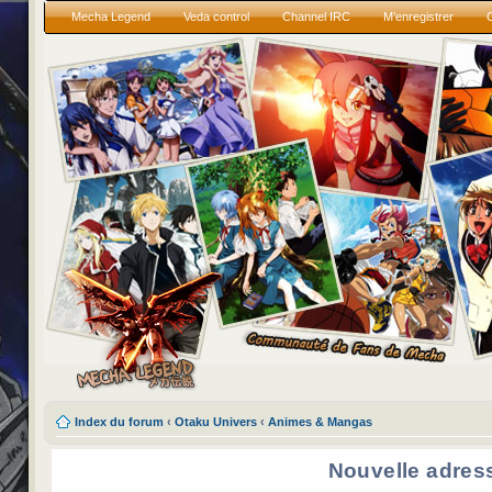
Mecha Legend
Veda control
Channel IRC
M’enregistrer
Index du forum
‹
Otaku Univers
‹
Animes & Mangas
Nouvelle adres