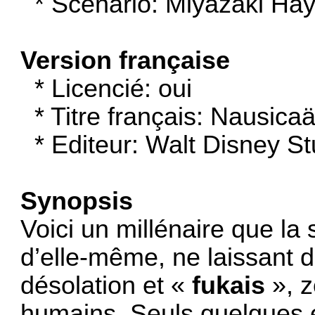
* Scénario: Miyazaki Ha
Version française
* Licencié: oui
* Titre français: Nausica
* Editeur: Walt Disney St
Synopsis
Voici un millénaire que la s
d’elle-même, ne laissant de
désolation et «
fukais
», z
humains. Seuls quelques e