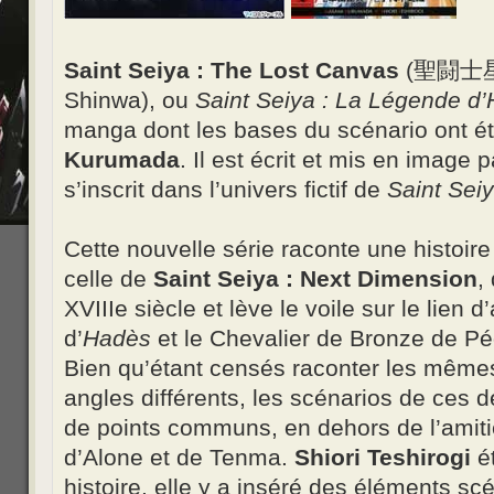
Saint Seiya : The Lost Canvas
(聖闘士星
Shinwa), ou
Saint Seiya : La Légende d
manga dont les bases du scénario ont é
Kurumada
. Il est écrit et mis en image 
s’inscrit dans l’univers fictif de
Saint Sei
Cette nouvelle série raconte une histoire
celle de
Saint Seiya : Next Dimension
,
XVIIIe siècle et lève le voile sur le lien d
d’
Hadès
et le Chevalier de Bronze de P
Bien qu’étant censés raconter les mêm
angles différents, les scénarios de ces
de points communs, en dehors de l’amiti
d’Alone et de Tenma.
Shiori Teshirogi
ét
histoire, elle y a inséré des éléments sc