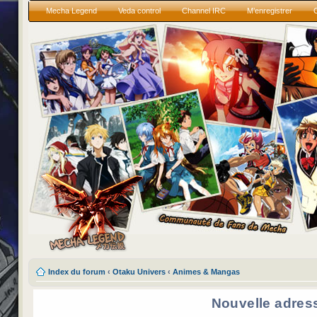
Mecha Legend
Veda control
Channel IRC
M’enregistrer
Index du forum
‹
Otaku Univers
‹
Animes & Mangas
Nouvelle adres