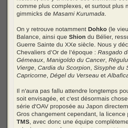
comme plus complexes, et surtout plus 
gimmicks de
Masami Kurumada
.
On y retrouve notamment
Dohko
(le vie
Balance, ainsi que
Shion
du Bélier, ress
Guerre Sainte du XXe siècle. Nous y dé
Chevaliers d’Or de l’époque :
Rasgado d
Gémeaux
,
Manigoldo du Cancer
,
Régulu
Vierge
,
Cardia du Scorpion
,
Sisyphe du S
Capricorne
,
Dégel du Verseau
et
Albafic
Il n'aura pas fallu attendre longtemps p
soit envisagée, et c'est désormais chose
série d'OAV proposée au Japon directe
Gros changement cependant, la licence
TMS
, avec donc une équipe complètement