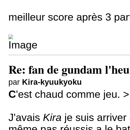
meilleur score après 3 part
Re: fan de gundam l'heu
par
Kira-kyuukyoku
C
'est chaud comme jeu. >
J'avais
Kira
je suis arriver
même pas réussis a le batt