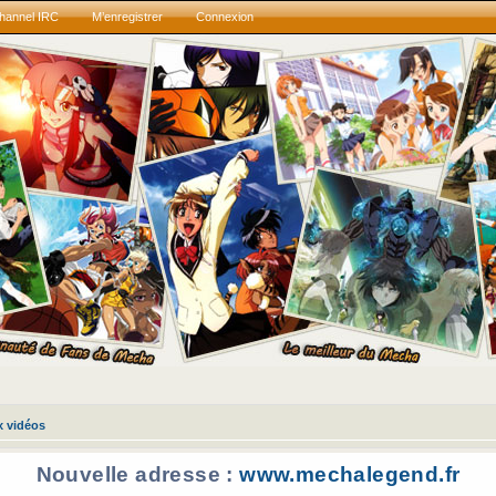
hannel IRC
M’enregistrer
Connexion
x vidéos
Nouvelle adresse :
www.mechalegend.fr