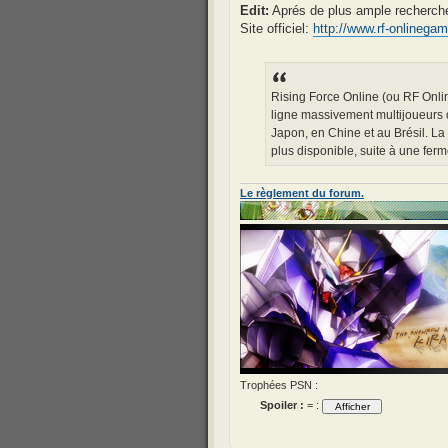
Edit:
Aprés de plus ample recherche s
Site officiel:
http://www.rf-onlinega
Rising Force Online (ou RF Onlin
ligne massivement multijoueurs 
Japon, en Chine et au Brésil. La
plus disponible, suite à une fer
Le règlement du forum.
Trophées PSN :
Spoiler :
= :