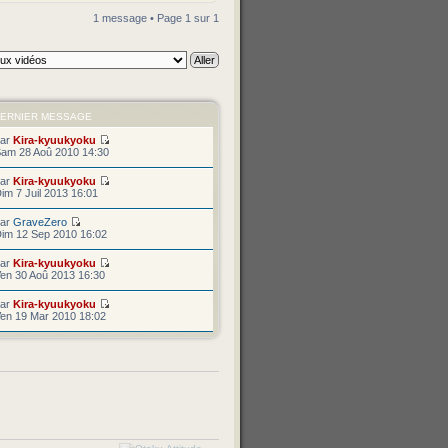
1 message • Page
1
sur
1
ERNIER MESSAGE
par
Kira-kyuukyoku
am 28 Aoû 2010 14:30
par
Kira-kyuukyoku
im 7 Juil 2013 16:01
par
GraveZero
im 12 Sep 2010 16:02
par
Kira-kyuukyoku
en 30 Aoû 2013 16:30
par
Kira-kyuukyoku
en 19 Mar 2010 18:02