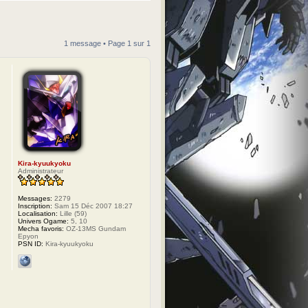
1 message • Page
1
sur
1
Kira-kyuukyoku
Administrateur
Messages:
2279
Inscription:
Sam 15 Déc 2007 18:27
Localisation:
Lille (59)
Univers Ogame:
5, 10
Mecha favoris:
OZ-13MS Gundam
Epyon
PSN ID:
Kira-kyuukyoku