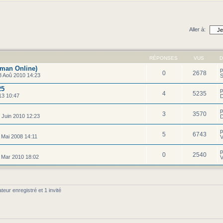
Aller à:
RÉPONSES
VUS
D
man Online)
0
2678
 Aoû 2010 14:23
S
25
4
5235
13 10:47
D
3
3570
 Juin 2010 12:23
D
5
6743
 Mai 2008 14:11
V
0
2540
 Mar 2010 18:02
V
teur enregistré et 1 invité