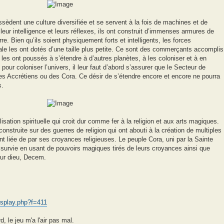
sèdent une culture diversifiée et se servent à la fois de machines et de
leur intelligence et leurs réflexes, ils ont construit d’immenses armures de
. Bien qu’ils soient physiquement forts et intelligents, les forces
tale les ont dotés d’une taille plus petite. Ce sont des commerçants accomplis
 les ont poussés à s’étendre à d’autres planètes, à les coloniser et à en
pour coloniser l’univers, il leur faut d’abord s’assurer que le Secteur de
s Accrétiens ou des Cora. Ce désir de s’étendre encore et encore ne pourra
s.
lisation spirituelle qui croit dur comme fer à la religion et aux arts magiques.
construite sur des guerres de religion qui ont abouti à la création de multiples
ent liée de par ses croyances religieuses. Le peuple Cora, uni par la Sainte
 survie en usant de pouvoirs magiques tirés de leurs croyances ainsi que
eur dieu, Decem.
display.php?f=411
, le jeu m'a l'air pas mal.