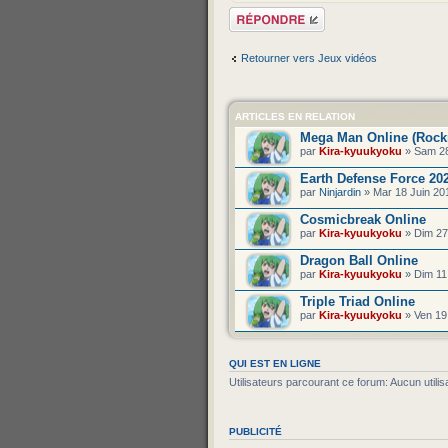
Répondre
Retourner vers Jeux vidéos
ARTICLES EN RELATION
Mega Man Online (Rock
par
Kira-kyuukyoku
» Sam 28
Earth Defense Force 20
par
Ninjardin
» Mar 18 Juin 20
Cosmicbreak Online
par
Kira-kyuukyoku
» Dim 27
Dragon Ball Online
par
Kira-kyuukyoku
» Dim 11
Triple Triad Online
par
Kira-kyuukyoku
» Ven 19
QUI EST EN LIGNE
Utilisateurs parcourant ce forum: Aucun utilisa
PUBLICITÉ