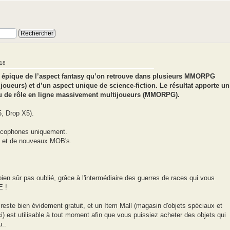
:18
 épique de l’aspect fantasy qu’on retrouve dans plusieurs MMORPG
oueurs) et d’un aspect unique de science-fiction. Le résultat apporte un
eu de rôle en ligne massivement multijoueurs (MMORPG).
, Drop X5).
rancophones uniquement.
s et de nouveaux MOB's.
bien sûr pas oublié, grâce à l'intermédiaire des guerres de races qui vous
E !
reste bien évidement gratuit, et un Item Mall (magasin d'objets spéciaux et
i) est utilisable à tout moment afin que vous puissiez acheter des objets qui
u..