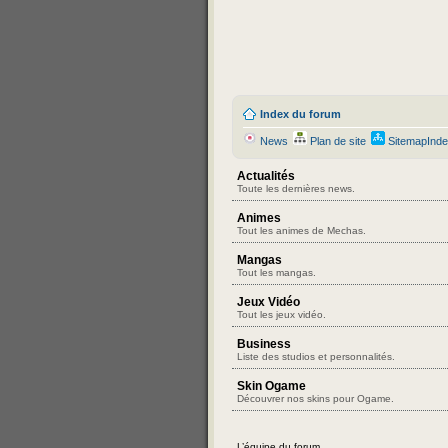
Index du forum
News
Plan de site
SitemapInd
Actualités
Toute les dernières news.
Animes
Tout les animes de Mechas.
Mangas
Tout les mangas.
Jeux Vidéo
Tout les jeux vidéo.
Business
Liste des studios et personnalités.
Skin Ogame
Découvrer nos skins pour Ogame.
L’équipe du forum