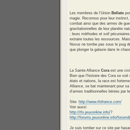
Les membres de l’Union
Bellato
pos
magie. Reconnus pour leur instinct, 
combat ainsi que des armes de guerre
gravitationnelles de leur planète na
; leurs méthodes et soif pécuniaires
extraire toutes les ressources. Mais 
Novus ne tombe pas sous le joug de
que plonger la galaxie dans le chao
La Sainte Alliance
Cora
est une civi
Bien que l’histoire des Cora se soit 
états et nations, la race est fortem
Alliance, se bat maintenant pour sa
d’armes traditionnelles bénies par l
Site:
http://www.rfofrance.com/
Voir aussi:
http://rfo.jeuxonline.info/
?
http://forums.jeuxonline.info/forum
Je suis tomber sur ce site par hasard