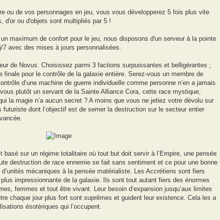
otre ou de vos personnages en jeu, vous vous développerez 5 fois plus vite
 d'or ou d'objets sont multipliés par 5 !
s un maximum de confort pour le jeu, nous disposons d'un serveur à la pointe
7j/7 avec des mises à jours personnalisées.
eur de Novus. Choisissez parmi 3 factions surpuissantes et belligérantes ;
e finale pour le contrôle de la galaxie entière. Serez-vous un membre de
 contrôle d’une machine de guerre individuelle comme personne n’en a jamais
s plutôt un servant de la Sainte Alliance Cora, cette race mystique,
 qui la magie n’a aucun secret ? A moins que vous ne jetiez votre dévolu sur
 futuriste dont l’objectif est de semer la destruction sur le secteur entier
avancée.
 basé sur un régime totalitaire où tout but doit servir à l’Empire, une pensée
te destruction de race ennemie se fait sans sentiment et ce pour une bonne
e d’unités mécaniques à la pensée matérialiste. Les Accrétiens sont fiers
a plus impressionnante de la galaxie. Ils sont tout autant fiers des énormes
mes, femmes et tout être vivant. Leur besoin d’expansion jusqu’aux limites
tre chaque jour plus fort sont suprêmes et guident leur existence. Cela les a
isations ésotériques qui l’occupent.