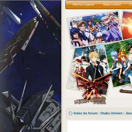
Mecha Legend
Veda control
C
Index du forum
‹
Otaku Univers
‹
Jeu