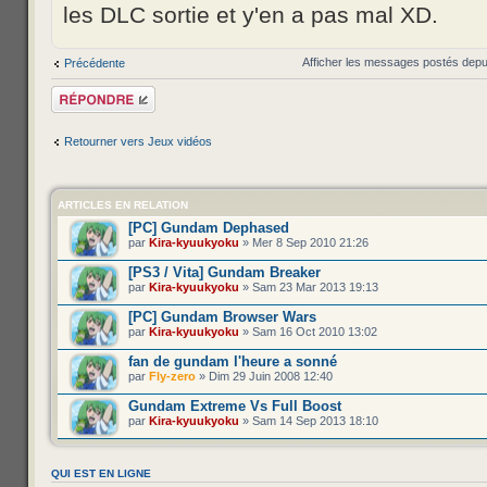
les DLC sortie et y'en a pas mal XD.
Afficher les messages postés depu
Précédente
Répondre
Retourner vers Jeux vidéos
ARTICLES EN RELATION
[PC] Gundam Dephased
par
Kira-kyuukyoku
» Mer 8 Sep 2010 21:26
[PS3 / Vita] Gundam Breaker
par
Kira-kyuukyoku
» Sam 23 Mar 2013 19:13
[PC] Gundam Browser Wars
par
Kira-kyuukyoku
» Sam 16 Oct 2010 13:02
fan de gundam l'heure a sonné
par
Fly-zero
» Dim 29 Juin 2008 12:40
Gundam Extreme Vs Full Boost
par
Kira-kyuukyoku
» Sam 14 Sep 2013 18:10
QUI EST EN LIGNE