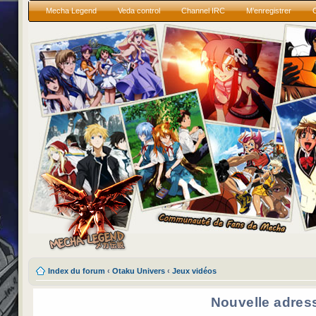
Mecha Legend
Veda control
Channel IRC
M’enregistrer
Index du forum
‹
Otaku Univers
‹
Jeux vidéos
Nouvelle adres