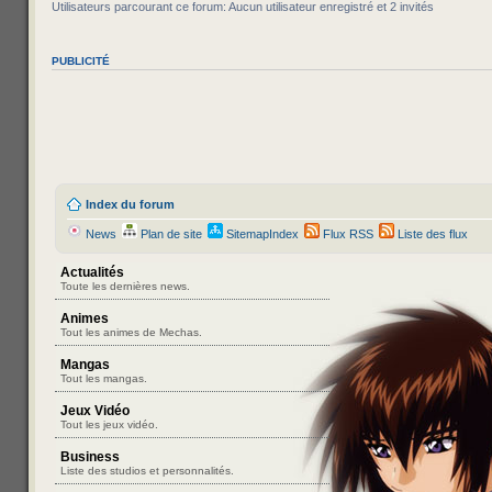
Utilisateurs parcourant ce forum: Aucun utilisateur enregistré et 2 invités
PUBLICITÉ
Index du forum
News
Plan de site
SitemapIndex
Flux RSS
Liste des flux
Actualités
Toute les dernières news.
Animes
Tout les animes de Mechas.
Mangas
Tout les mangas.
Jeux Vidéo
Tout les jeux vidéo.
Business
Liste des studios et personnalités.