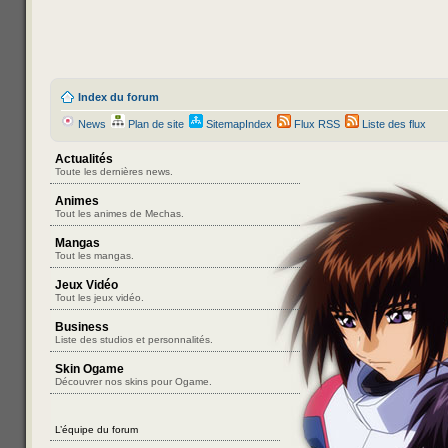
Index du forum
News
Plan de site
SitemapIndex
Flux RSS
Liste des flux
Actualités
Toute les dernières news.
Animes
Tout les animes de Mechas.
Mangas
Tout les mangas.
Jeux Vidéo
Tout les jeux vidéo.
Business
Liste des studios et personnalités.
Skin Ogame
Découvrer nos skins pour Ogame.
L’équipe du forum