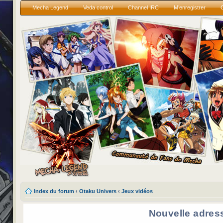
Mecha Legend
Veda control
Channel IRC
M’enregistrer
Index du forum
‹
Otaku Univers
‹
Jeux vidéos
Nouvelle adres