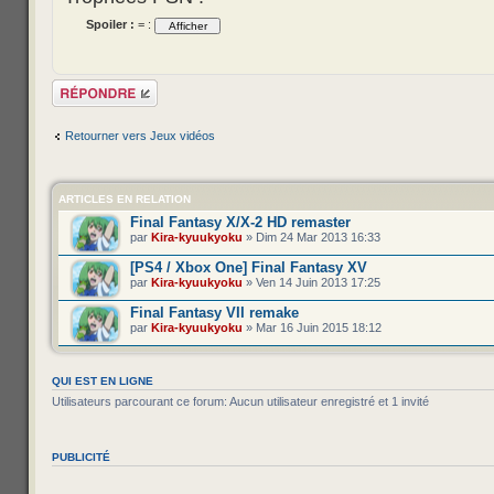
Spoiler :
= :
Répondre
Retourner vers Jeux vidéos
ARTICLES EN RELATION
Final Fantasy X/X-2 HD remaster
par
Kira-kyuukyoku
» Dim 24 Mar 2013 16:33
[PS4 / Xbox One] Final Fantasy XV
par
Kira-kyuukyoku
» Ven 14 Juin 2013 17:25
Final Fantasy VII remake
par
Kira-kyuukyoku
» Mar 16 Juin 2015 18:12
QUI EST EN LIGNE
Utilisateurs parcourant ce forum: Aucun utilisateur enregistré et 1 invité
PUBLICITÉ