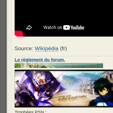
Source:
Wikipédia
(fr)
Le règlement du forum.
Trophées PSN :