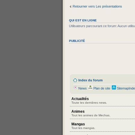
Retourner vers Les présentations
QUI EST EN LIGNE
Utilisateurs parcourant ce forum: Aucun utilisa
PUBLICITÉ
Index du forum
News
Plan de site
SitemapInd
Actualités
Toute les dernières news.
Animes
Tout les animes de Mechas.
Mangas
Tout les mangas.