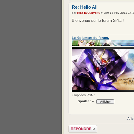
Re: Hello All
par
Kira-kyuukyoku
» Dim 13 Fév 2011 14:
Bienvenue sur le forum SrYa !
Le règlement du forum.
Trophées PSN :
Spoiler :
= :
Affi
Répondre