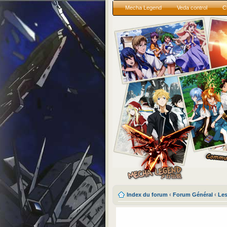
Mecha Legend
Veda control
C
Index du forum
‹
Forum Général
‹
Les