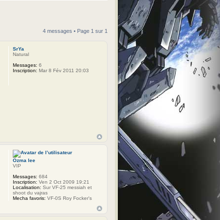
4 messages • Page
1
sur
1
SrYa
Natural
Messages:
6
Inscription:
Mar 8 Fév 2011 20:03
Ozma lee
VIP
Messages:
684
Inscription:
Ven 2 Oct 2009 19:21
Localisation:
Sur VF-25 messiah et
shoot du vajras
Mecha favoris:
VF-0S Roy Focker's