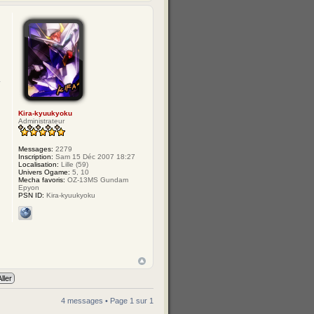
Kira-kyuukyoku
Administrateur
Messages:
2279
Inscription:
Sam 15 Déc 2007 18:27
Localisation:
Lille (59)
Univers Ogame:
5, 10
Mecha favoris:
OZ-13MS Gundam
Epyon
PSN ID:
Kira-kyuukyoku
4 messages • Page
1
sur
1