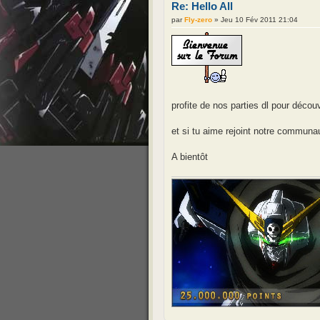
Re: Hello All
par
Fly-zero
» Jeu 10 Fév 2011 21:04
profite de nos parties dl pour découv
et si tu aime rejoint notre communa
A bientôt