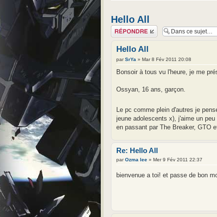
Hello All
Répondre
Hello All
par
SrYa
» Mar 8 Fév 2011 20:08
Bonsoir à tous vu l'heure, je me pr
Ossyan, 16 ans, garçon.
Le pc comme plein d'autres je pens
jeune adolescents x), j'aime un peu
en passant par The Breaker, GTO et
Re: Hello All
par
Ozma lee
» Mer 9 Fév 2011 22:37
bienvenue a toi! et passe de bon 