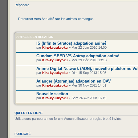
Répondre
Retourner vers Actualité sur les animes et mangas
ARTICLES EN RELATION
IS (Infinite Stratos) adaptation animé
par
Kira-kyuukyoku
» Mar 22 Juin 2010 14:00
Gundam SEED VS Astray adaptation animé
par
Kira-kyuukyoku
» Mer 29 Déc 2010 13:13
Anime Digital Network (ADN), nouvelle plateforme Vo
par
Kira-kyuukyoku
» Dim 15 Sep 2013 15:05
Atlanger (Atoranjaa) adaptation en OAV
par
Kira-kyuukyoku
» Mer 30 Nov 2011 14:51
Nouvelle section
par
Kira-kyuukyoku
» Sam 26 Avr 2008 16:19
QUI EST EN LIGNE
Utilisateurs parcourant ce forum: Aucun utilisateur enregistré et 9 invités
PUBLICITÉ