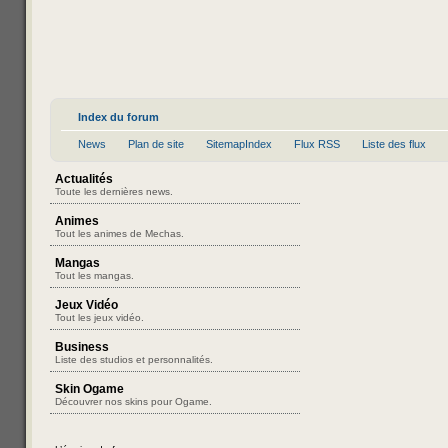
Index du forum
News
Plan de site
SitemapIndex
Flux RSS
Liste des flux
Actualités
Toute les dernières news.
Animes
Tout les animes de Mechas.
Mangas
Tout les mangas.
Jeux Vidéo
Tout les jeux vidéo.
Business
Liste des studios et personnalités.
Skin Ogame
Découvrer nos skins pour Ogame.