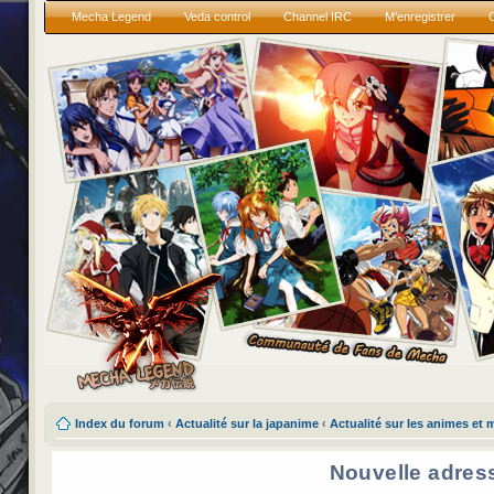
Mecha Legend
Veda control
Channel IRC
M’enregistrer
Index du forum
‹
Actualité sur la japanime
‹
Actualité sur les animes et
Nouvelle adres