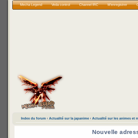
Mecha Legend
Veda control
Channel IRC
M’enregistrer
Index du forum
‹
Actualité sur la japanime
‹
Actualité sur les animes et
Nouvelle adres