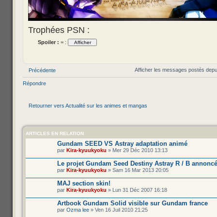
Trophées PSN :
Spoiler :
= :
Afficher les messages postés depu
Précédente
Répondre
Retourner vers Actualité sur les animes et mangas
ARTICLES EN RELATION
Gundam SEED VS Astray adaptation animé
par
Kira-kyuukyoku
» Mer 29 Déc 2010 13:13
Le projet Gundam Seed Destiny Astray R / B annonc
par
Kira-kyuukyoku
» Sam 16 Mar 2013 20:05
MAJ section skin!
par
Kira-kyuukyoku
» Lun 31 Déc 2007 16:18
Artbook Gundam Solid visible sur Gundam france
par
Ozma lee
» Ven 16 Juil 2010 21:25