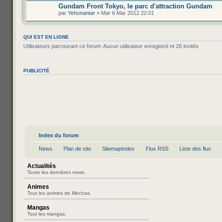
Gundam Front Tokyo, le parc d'attraction Gundam
par
Yehonantar
» Mar 6 Mar 2012 22:01
QUI EST EN LIGNE
Utilisateurs parcourant ce forum: Aucun utilisateur enregistré et 26 invités
PUBLICITÉ
Index du forum
News
Plan de site
SitemapIndex
Flux RSS
Liste des flux
Actualités
Toute les dernières news.
Animes
Tout les animes de Mechas.
Mangas
Tout les mangas.