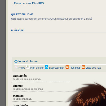
Retourner vers Dino-RPG
QUI EST EN LIGNE
Utilisateurs parcourant ce forum: Aucun utilisateur enregistré et 1 invité
PUBLICITÉ
Index du forum
News
Plan de site
SitemapIndex
Flux RSS
Liste des flux
Actualités
Toute les dernières news.
Animes
Tout les animes de Mechas.
Mangas
Tout les mangas.
Jeux Vidéo