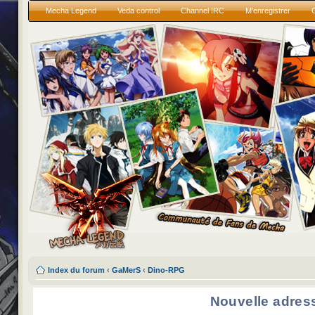
Mecha Legend
Veda control
Channel IRC
M’enregistrer
Index du forum
‹
GaMerS
‹
Dino-RPG
Nouvelle adres