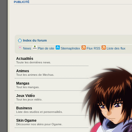
PUBLICITÉ
Index du forum
News
Plan de site
SitemapIndex
Flux RSS
Liste des flux
Actualités
Toute les dernières news.
Animes
Tout les animes de Mechas.
Mangas
Tout les mangas.
Jeux Vidéo
Tout les jeux vidéo.
Business
Liste des studios et personnalités.
Skin Ogame
Découvrer nos skins pour Ogame.