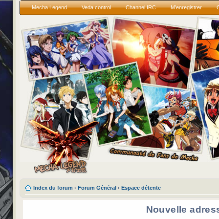
Mecha Legend
Veda control
Channel IRC
M’enregistrer
Index du forum
‹
Forum Général
‹
Espace détente
Nouvelle adres