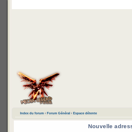
Mecha Legend
Veda control
Channel IRC
M’enregistrer
Index du forum
‹
Forum Général
‹
Espace détente
Nouvelle adres