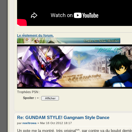
Le règlement du forum.
Trophées PSN :
Spoiler :
= :
Re: GUNDAM STYLE! Gangnam Style Dance
par
noeltrowa
» Mar 16 Oct 2012 18:17
Un pote me la montré, très original^^, par contre ya du boulot derriè