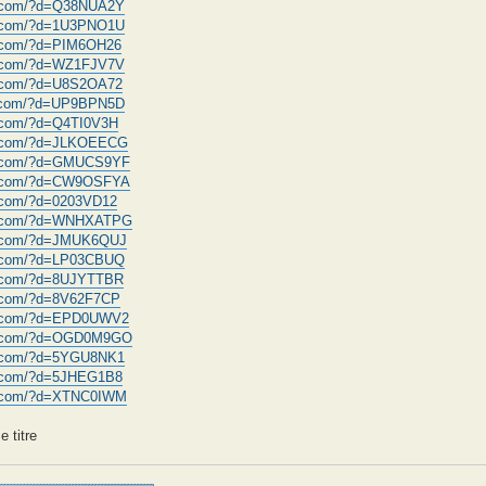
d.com/?d=Q38NUA2Y
d.com/?d=1U3PNO1U
d.com/?d=PIM6OH26
d.com/?d=WZ1FJV7V
d.com/?d=U8S2OA72
d.com/?d=UP9BPN5D
d.com/?d=Q4TI0V3H
d.com/?d=JLKOEECG
ad.com/?d=GMUCS9YF
ad.com/?d=CW9OSFYA
d.com/?d=0203VD12
ad.com/?d=WNHXATPG
d.com/?d=JMUK6QUJ
d.com/?d=LP03CBUQ
d.com/?d=8UJYTTBR
d.com/?d=8V62F7CP
d.com/?d=EPD0UWV2
ad.com/?d=OGD0M9GO
d.com/?d=5YGU8NK1
d.com/?d=5JHEG1B8
d.com/?d=XTNC0IWM
 titre