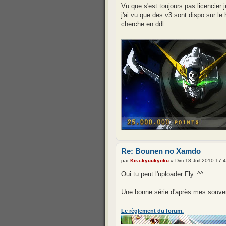
Vu que s'est toujours pas licencier j
j'ai vu que des v3 sont dispo sur le 
cherche en ddl
Re: Bounen no Xamdo
par
Kira-kyuukyoku
» Dim 18 Juil 2010 17:
Oui tu peut l'uploader Fly. ^^
Une bonne série d'après mes souven
Le règlement du forum.