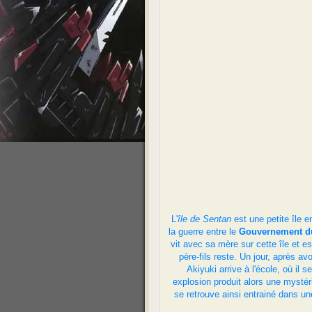
L'
île de Sentan
est une petite île 
la guerre entre le
Gouvernement d
vit avec sa mère sur cette île et 
père-fils reste. Un jour, après 
Akiyuki arrive à l'école, où il
explosion produit alors une mystéri
se retrouve ainsi entrainé dans un