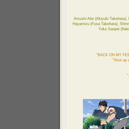
Atsushi Abe (Akiyuki Takehara),
Hayamizu (Fusa Takehara), Shinn
Yuko Sanpei (Naki
"BACK ON MY FEE
"Shut up
"