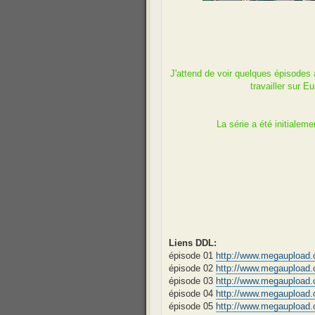
J'attend de voir quelques épisodes 
travailler sur
La série a été initialem
Liens DDL:
épisode 01
http://www.megauploa
épisode 02
http://www.megauploa
épisode 03
http://www.megauploa
épisode 04
http://www.megauploa
épisode 05
http://www.megaupload