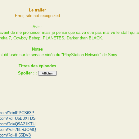
Le trailer
Error, site not recognized
Avis:
avant de me prononcer mais je pense que sa va être pas mal vu le staff qui a
 Eureka 7, Cowboy Bebop, PLANETES, Darker than BLACK.
Notes
ent diffusée sur le service vidéo du "PlayStation Network" de Sony.
Titres des épisodes
Spoiler :
:
d.com/?d=IFPCS63P
d.com/?d=U6B0XTDS
d.com/?d=Q9A21KTU
d.com/?d=78LRJOMQ
.com/?d=III55DV8