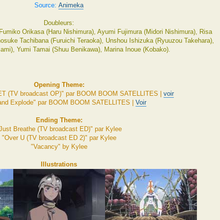
Source:
Animeka
Doubleurs:
 Fumiko Orikasa (Haru Nishimura), Ayumi Fujimura (Midori Nishimura), Risa
osuke Tachibana (Furuichi Teraoka), Unshou Ishizuka (Ryuuzou Takehara),
ami), Yumi Tamai (Shuu Benikawa), Marina Inoue (Kobako).
Opening Theme:
T (TV broadcast OP)" par BOOM BOOM SATELLITES |
voir
 and Explode" par BOOM BOOM SATELLITES |
Voir
Ending Theme:
Just Breathe (TV broadcast ED)" par Kylee
"Over U (TV broadcast ED 2)" par Kylee
"Vacancy" by Kylee
Illustrations