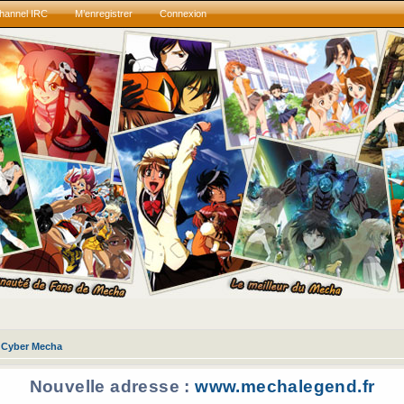
hannel IRC
M’enregistrer
Connexion
Cyber Mecha
Nouvelle adresse :
www.mechalegend.fr