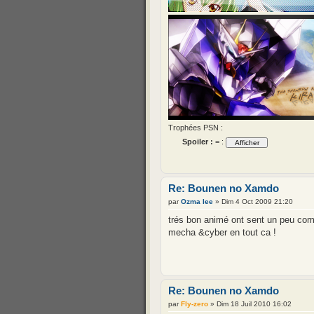
Trophées PSN :
Spoiler :
= :
Re: Bounen no Xamdo
par
Ozma lee
» Dim 4 Oct 2009 21:20
trés bon animé ont sent un peu com
mecha &cyber en tout ca !
Re: Bounen no Xamdo
par
Fly-zero
» Dim 18 Juil 2010 16:02