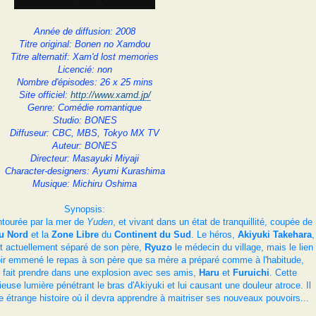
Année de diffusion: 2008
Titre original: Bonen no Xamdou
Titre alternatif: Xam'd lost memories
Licencié: non
Nombre d'épisodes: 26 x 25 mins
Site officiel:
http://www.xamd.jp/
Genre: Comédie romantique
Studio: BONES
Diffuseur: CBC, MBS, Tokyo MX TV
Auteur: BONES
Directeur: Masayuki Miyaji
Character-designers: Ayumi Kurashima
Musique: Michiru Oshima
Synopsis:
entourée par la mer de
Yuden
, et vivant dans un état de tranquillité, coupée de
u Nord
et la
Zone Libre
du
Continent du Sud
. Le héros,
Akiyuki Takehara
,
est actuellement séparé de son père,
Ryuzo
le médecin du village, mais le lien
avoir emmené le repas à son père que sa mère a préparé comme à l'habitude,
 se fait prendre dans une explosion avec ses amis,
Haru
et
Furuichi
. Cette
euse lumière pénétrant le bras d'Akiyuki et lui causant une douleur atroce. Il
e étrange histoire où il devra apprendre à maitriser ses nouveaux pouvoirs...