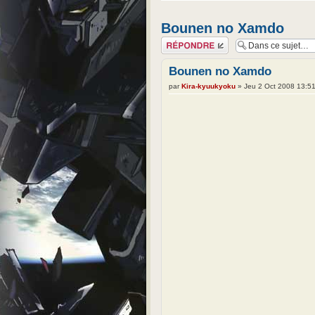
Bounen no Xamdo
Répondre
Bounen no Xamdo
par
Kira-kyuukyoku
» Jeu 2 Oct 2008 13:5