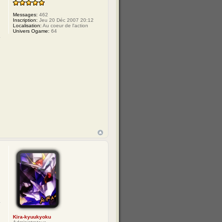
Messages:
462
Inscription:
Jeu 20 Déc 2007 20:12
Localisation:
Au coeur de l'action
Univers Ogame:
64
Kira-kyuukyoku