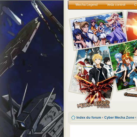
Mecha Legend
Veda control
C
Index du forum
‹
Cyber Mecha Zone
‹