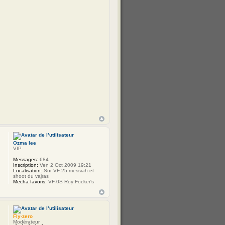
Ozma lee
VIP
Messages:
684
Inscription:
Ven 2 Oct 2009 19:21
Localisation:
Sur VF-25 messiah et
shoot du vajras
Mecha favoris:
VF-0S Roy Focker's
Fly-zero
Modérateur