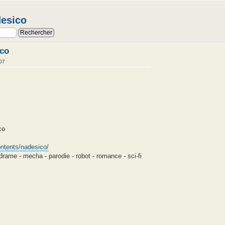
desico
ico
07
ko
ntents/nadesico/
drame - mecha - parodie - robot - romance - sci-fi