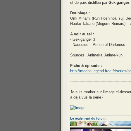
et de paix distillée par
Gekiganger
.
Doublage :
Omi Minami (Ruri Hoshino), Yuji Ue
Naoko Takano (Megumi Reinard), Tom
A voir aussi :
- Gekiganger 3
- Nadesico – Prince of Darkness
Sources : Animeka, Anime-kun
Fiche & épisode :
http://mecha.legend.free.fr/series/n
----------------------------------------------------
Je suis tomber sur l'image ci-desso
a déjà vus la série?
Le règlement du forum.