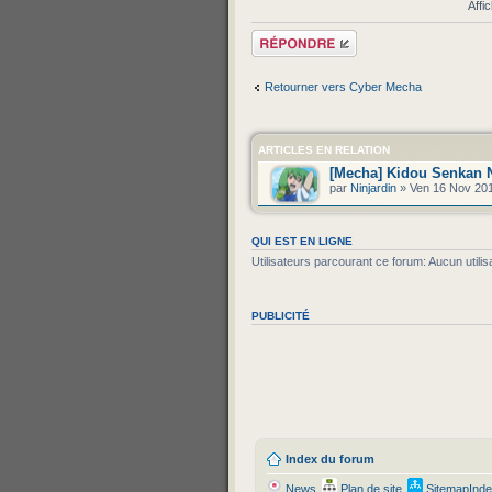
Affi
Répondre
Retourner vers Cyber Mecha
ARTICLES EN RELATION
[Mecha] Kidou Senkan N
par
Ninjardin
» Ven 16 Nov 201
QUI EST EN LIGNE
Utilisateurs parcourant ce forum: Aucun utilisa
PUBLICITÉ
Index du forum
News
Plan de site
SitemapInd