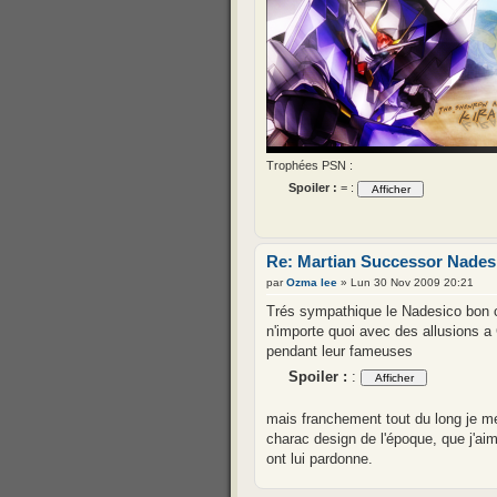
Trophées PSN :
Spoiler :
= :
Re: Martian Successor Nades
par
Ozma lee
» Lun 30 Nov 2009 20:21
Trés sympathique le Nadesico bon 
n'importe quoi avec des allusions a
pendant leur fameuses
Spoiler :
:
mais franchement tout du long je me
charac design de l'époque, que j'aim
ont lui pardonne.