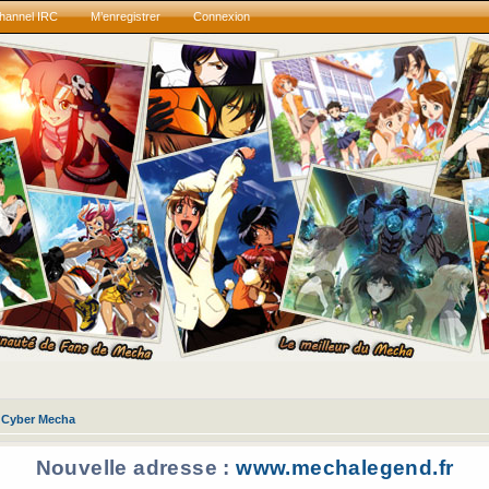
hannel IRC
M’enregistrer
Connexion
Cyber Mecha
Nouvelle adresse :
www.mechalegend.fr