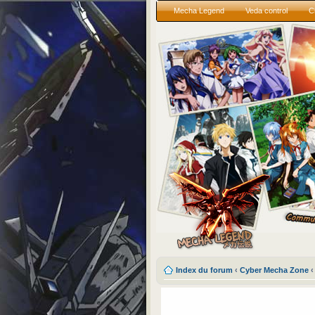
Mecha Legend
Veda control
C
Index du forum
‹
Cyber Mecha Zone
‹