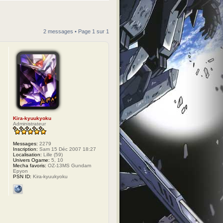
2 messages • Page
1
sur
1
Kira-kyuukyoku
Administrateur
Messages:
2279
Inscription:
Sam 15 Déc 2007 18:27
Localisation:
Lille (59)
Univers Ogame:
5, 10
Mecha favoris:
OZ-13MS Gundam
Epyon
PSN ID:
Kira-kyuukyoku