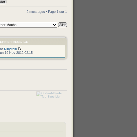
2 messages • Page
1
sur
1
ERNIER MESSAGE
par
Ninjardin
un 19 Nov 2012 02:15