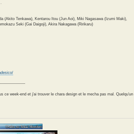
..
da (Akito Tenkawa), Kentarou Itou (Jun Aoi), Miki Nagasawa (Izumi Maki),
okazu Seki (Gai Daigoji), Akira Nakagawa (Ririkaru)
adesico/
---------------------
us ce week-end et j'ai trouver le chara design et le mecha pas mal. Quelqu'un