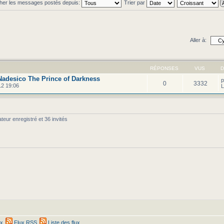
cher les messages postés depuis:
Trier par
Aller à:
RÉPONSES
VUS
D
adesico The Prince of Darkness
0
3332
2 19:06
L
teur enregistré et 36 invités
ex
Flux RSS
Liste des flux