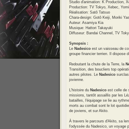
Studio d'animation: K Production, 
Production: TV Tokyo, Xebec, Yomi
Réalisation: Satô Tatsuo
Chara-design: Gotô Keiji, Moriki Y
Auteur: Asamiya Kia
Musique: Hattori Takayuki
Diffuseur: Bandai Channel, TV Tok
Synopsis :
Le
Nadesico
est un vaisseau de com
groupe financier terrien. Il dispose 
Redoutant la chute de la Terre, la
N
Transition, des boucliers top opéra
autres pilotes. Le
Nadesico
surclass
jovienne.
L'histoire du
Nadesico
est celle de 
missions, tantôt assaillis par les L
batailles, l'équipage se lie au rythm
morts au combat sont le lot quotidi
de joviens, et sur Akito.
À travers le parcours d'Akito, sa le
l'odyssée du Nadesico, un voyage plei