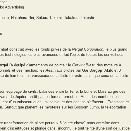
Xebec
ko Advertising
asuhiro, Nakahara Rei, Sakura Takumi, Takakura Takeshi
yo
bat construit avec les fonds privés de la
Nergal Corporation
, le plus grand
des technologies les plus avancées et fait l'objet de toutes les convoitises.
ergal
l'a équipé d'armements de pointe : le
Gravity Blast
, des moteurs à
tionnels et des méchas, les
Aestivalis
pilotés par
Gai Daigoji
, Akito et 3
e de loin tous les vaisseaux de la flotte terrestre ainsi que ceux de la flotte
son équipage de civils, balancés entre la Terre, la Lune et Mars au gré des
ézards de Jupiter tantôt par les forces terrestres. Au fil des nombreuses
e lent d'un vaisseau quasi invincible, et des destins s'effacent... Trahisons et
en. Surtout que planent les mystères sur les Bossom Jump, la téléportation
nte transformation de pilote peureux à "autre chose" nous entraîne dans
n d'incertitudes et plongé dans l'inconnu, le tout teinté d'une soif de justice