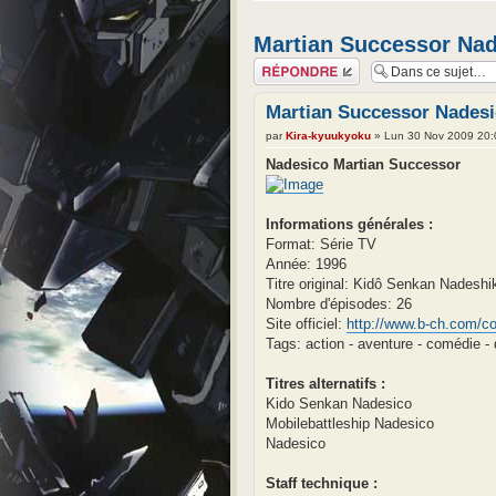
Martian Successor Na
Répondre
Martian Successor Nades
par
Kira-kyuukyoku
» Lun 30 Nov 2009 20:
Nadesico Martian Successor
Informations générales :
Format: Série TV
Année: 1996
Titre original: Kidô Senkan Nadeshi
Nombre d'épisodes: 26
Site officiel:
http://www.b-ch.com/co
Tags: action - aventure - comédie - 
Titres alternatifs :
Kido Senkan Nadesico
Mobilebattleship Nadesico
Nadesico
Staff technique :