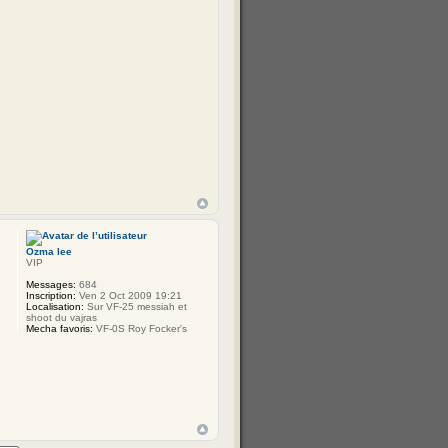
Ozma lee
VIP
Messages:
684
Inscription:
Ven 2 Oct 2009 19:21
Localisation:
Sur VF-25 messiah et
shoot du vajras
Mecha favoris:
VF-0S Roy Focker's