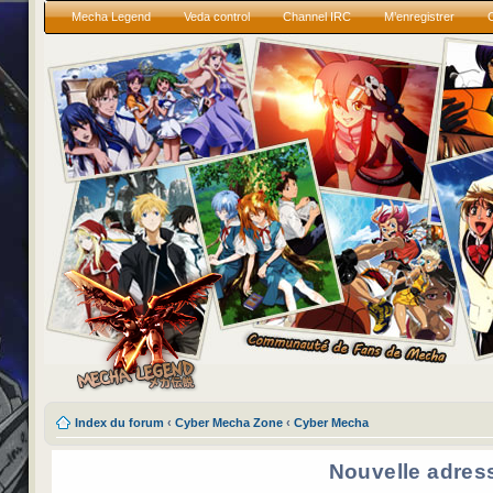
Mecha Legend
Veda control
Channel IRC
M’enregistrer
Index du forum
‹
Cyber Mecha Zone
‹
Cyber Mecha
Nouvelle adres