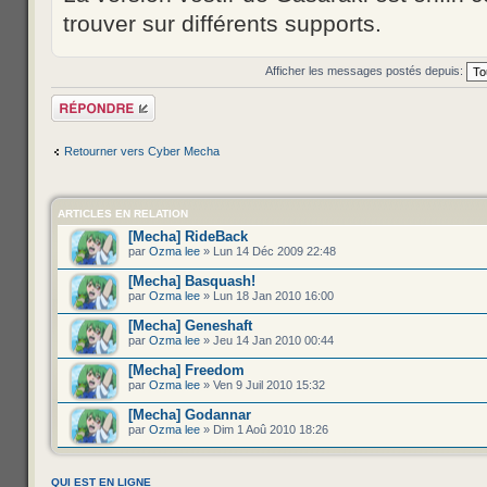
trouver sur différents supports.
Afficher les messages postés depuis:
Répondre
Retourner vers Cyber Mecha
ARTICLES EN RELATION
[Mecha] RideBack
par
Ozma lee
» Lun 14 Déc 2009 22:48
[Mecha] Basquash!
par
Ozma lee
» Lun 18 Jan 2010 16:00
[Mecha] Geneshaft
par
Ozma lee
» Jeu 14 Jan 2010 00:44
[Mecha] Freedom
par
Ozma lee
» Ven 9 Juil 2010 15:32
[Mecha] Godannar
par
Ozma lee
» Dim 1 Aoû 2010 18:26
QUI EST EN LIGNE