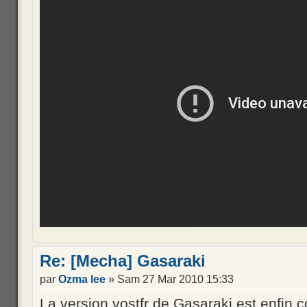
Re: [Mecha] Gasaraki
par
Ozma lee
» Sam 27 Mar 2010 15:33
La version vostfr de Gasaraki est enfin 