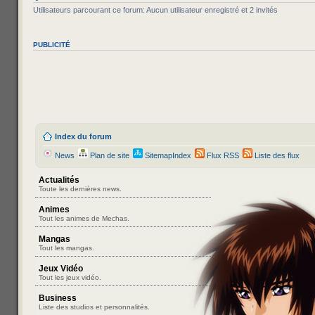
Utilisateurs parcourant ce forum: Aucun utilisateur enregistré et 2 invités
PUBLICITÉ
Index du forum
News
Plan de site
SitemapIndex
Flux RSS
Liste des flux
Actualités
Toute les dernières news.
Animes
Tout les animes de Mechas.
Mangas
Tout les mangas.
Jeux Vidéo
Tout les jeux vidéo.
Business
Liste des studios et personnalités.