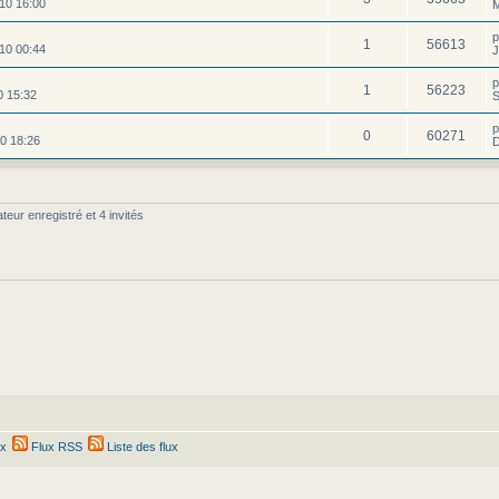
10 16:00
M
1
56613
10 00:44
J
1
56223
0 15:32
S
0
60271
0 18:26
D
teur enregistré et 4 invités
ex
Flux RSS
Liste des flux