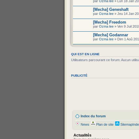
par
Ozma lee
» Lun 18 Jan 20
[Mecha] Geneshaft
par
Ozma lee
» Jeu 14 Jan 20
[Mecha] Freedom
par
Ozma lee
» Ven 9 Juil 201
[Mecha] Godannar
par
Ozma lee
» Dim 1 Aoû 201
QUI EST EN LIGNE
Utilisateurs parcourant ce forum: Aucun utilisa
PUBLICITÉ
Index du forum
News
Plan de site
SitemapInd
Actualités