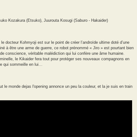
tsuko Kozakura (Etsuko), Juurouta Kosugi (Saburo - Hakaider)
le docteur Kohmyoji est sur le point de créer l’androïde ultime doté d’une
stiné à être une arme de guerre, ce robot prénommé « Jiro » est pourtant bien
uit de conscience, véritable malédiction qui lui confère une âme humaine.
iminelle, le Kikaider fera tout pour protéger ses nouveaux compagnons en
re qui sommeille en lui…
ut le monde dejas l'opening annonce un peu la couleur, et la je suis en train