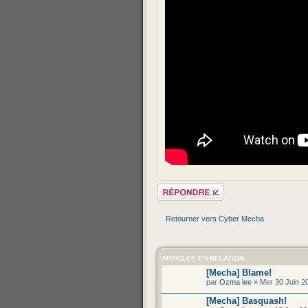
Répondre
Retourner vers Cyber Mecha
ARTICLES EN RELATION
[Mecha] Blame!
par
Ozma lee
» Mer 30 Juin 2
[Mecha] Basquash!