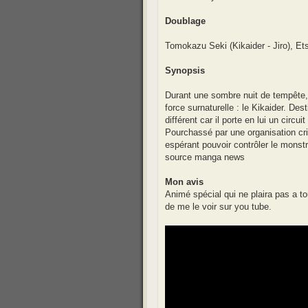
Doublage
Tomokazu Seki (Kikaider - Jiro), E
Synopsis
Durant une sombre nuit de tempête, 
force surnaturelle : le Kikaider. De
différent car il porte en lui un circ
Pourchassé par une organisation cr
espérant pouvoir contrôler le monst
source manga news
Mon avis
Animé spécial qui ne plaira pas a to
de me le voir sur you tube.