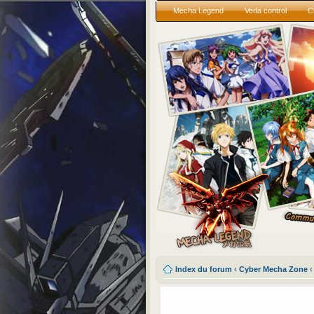
Mecha Legend
Veda control
C
Index du forum
‹
Cyber Mecha Zone
‹