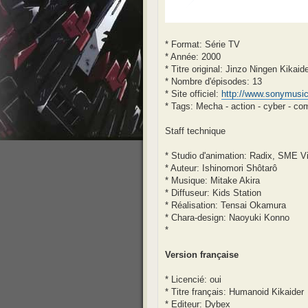
* Format: Série TV
* Année: 2000
* Titre original: Jinzo Ningen Kikai
* Nombre d'épisodes: 13
* Site officiel:
http://www.sonymusic.
* Tags: Mecha - action - cyber - com
Staff technique
* Studio d'animation: Radix, SME V
* Auteur: Ishinomori Shôtarô
* Musique: Mitake Akira
* Diffuseur: Kids Station
* Réalisation: Tensai Okamura
* Chara-design: Naoyuki Konno
*
Version française
* Licencié: oui
* Titre français: Humanoid Kikaider
* Editeur: Dybex