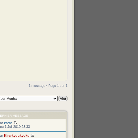
1 message • Page
1
sur
1
ERNIER MESSAGE
par
koros
eu 1 Juil 2010 23:33
par
Kira-kyuukyoku