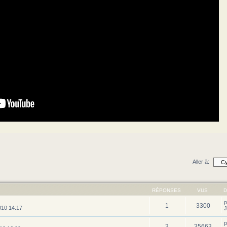
Aller à:
RÉPONSES
VUS
D
1
3300
010 14:17
J
3
35663