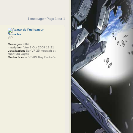
1 message • Page
1
sur
1
Ozma lee
VIP
Messages:
684
Inscription:
Ven 2 Oct 2009 19:21
Localisation:
Sur VF-25 messiah et
shoot du vajras
Mecha favoris:
VF-0S Roy Focker's