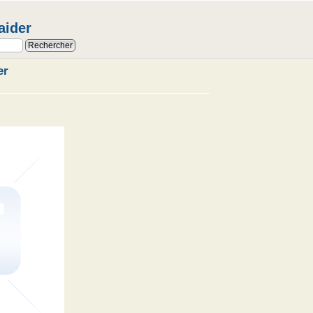
aider
er