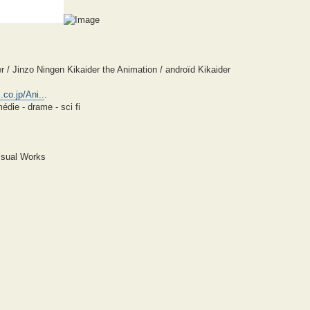
der / Jinzo Ningen Kikaider the Animation / androïd Kikaider
co.jp/Ani..
.
édie - drame - sci fi
isual Works