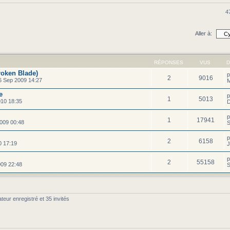
4
Aller à:
RÉPONSES
VUS
D
roken Blade)
2
9016
 Sep 2009 14:27
M
e
1
5013
010 18:35
D
1
17941
009 00:48
S
2
6158
0 17:19
J
2
55158
09 22:48
S
teur enregistré et 35 invités