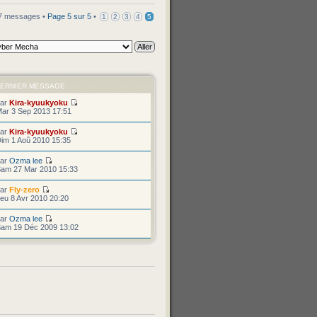
7 messages •
Page
5
sur
5
•
1
2
3
4
5
ERNIER MESSAGE
par
Kira-kyuukyoku
ar 3 Sep 2013 17:51
par
Kira-kyuukyoku
im 1 Aoû 2010 15:35
par
Ozma lee
am 27 Mar 2010 15:33
par
Fly-zero
eu 8 Avr 2010 20:20
par
Ozma lee
am 19 Déc 2009 13:02