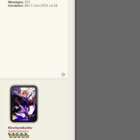
Messages:
332
Inscription:
Mer 2 Juin 2010 14:18
Kira-kyuukyoku
Administrateur