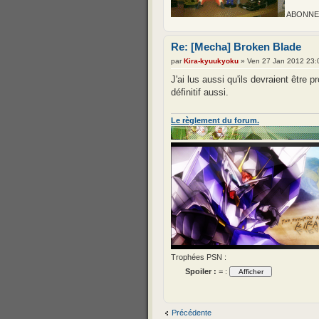
ABONNEZ-
Re: [Mecha] Broken Blade
par
Kira-kyuukyoku
» Ven 27 Jan 2012 23:
J'ai lus aussi qu'ils devraient être
définitif aussi.
Le règlement du forum.
Trophées PSN :
Spoiler :
= :
Précédente