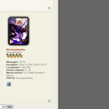
Kira-kyuukyoku
Administrateur
Messages:
2279
Inscription:
Sam 15 Déc 2007 18:27
Localisation:
Lille (59)
Univers Ogame:
5, 10
Mecha favoris:
OZ-13MS Gundam
Epyon
PSN ID:
Kira-kyuukyoku