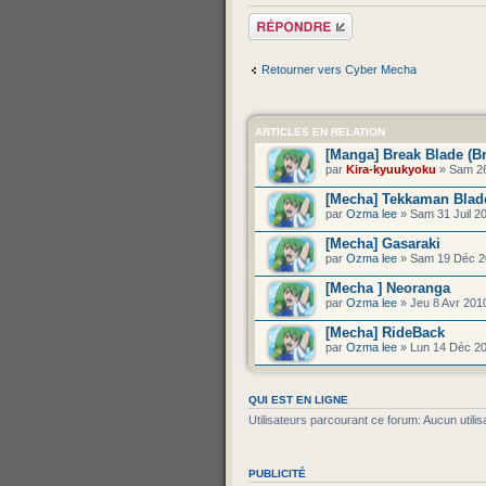
Répondre
Retourner vers Cyber Mecha
ARTICLES EN RELATION
[Manga] Break Blade (B
par
Kira-kyuukyoku
» Sam 26
[Mecha] Tekkaman Blad
par
Ozma lee
» Sam 31 Juil 2
[Mecha] Gasaraki
par
Ozma lee
» Sam 19 Déc 2
[Mecha ] Neoranga
par
Ozma lee
» Jeu 8 Avr 201
[Mecha] RideBack
par
Ozma lee
» Lun 14 Déc 20
QUI EST EN LIGNE
Utilisateurs parcourant ce forum: Aucun utilisa
PUBLICITÉ