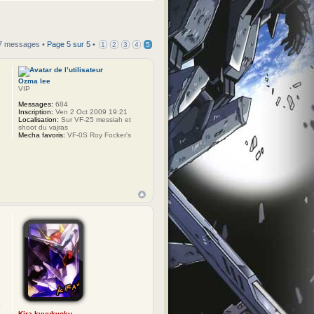
7 messages •
Page
5
sur
5
•
1
2
3
4
5
Ozma lee
VIP
Messages:
684
Inscription:
Ven 2 Oct 2009 19:21
Localisation:
Sur VF-25 messiah et
shoot du vajras
Mecha favoris:
VF-0S Roy Focker's
Kira-kyuukyoku