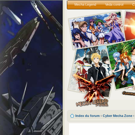
Mecha Legend
Veda control
C
Index du forum
‹
Cyber Mecha Zone
‹