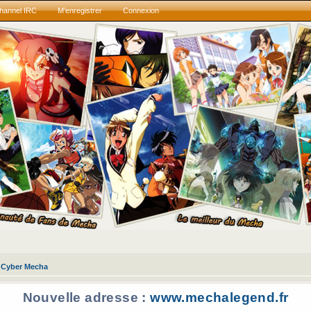
hannel IRC
M’enregistrer
Connexion
Cyber Mecha
Nouvelle adresse :
www.mechalegend.fr