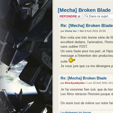
[Mecha] Broken Blade
Répondre
Re: [Mecha] Broken Blade
par
Ozma lee
» Mar 9 Aoû 2011 20:04
Bon voila une trés bonne série de f
excellent dedans, l'animation, l'hi
sans oublier l'OST.
Un sans faute pour ma part, et l'épi
message a l'intention des producteu
suite
Je vous jure que ca me dérangera p
Re: [Mecha] Broken Blade
par
Kira-kyuukyoku
» Lun 22 Aoû 2011 15:
Je l'ai visionner hier soir, que du bo
Les films retraces l'histoire jusque
On reste tout de même sur notre fai
Le règlement du forum.