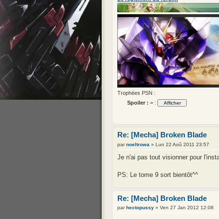
Trophées PSN :
Spoiler :
= :
Re: [Mecha] Broken Blade
par
noeltrowa
» Lun 22 Aoû 2011 23:57
Je n'ai pas tout visionner pour l'i
PS: Le tome 9 sort bientôt^^
Re: [Mecha] Broken Blade
par
hectopussy
» Ven 27 Jan 2012 12:08