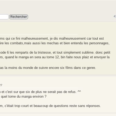
4
ilms qui ce fini malheureusement, je dis malheureusement car tout est
stoire les combats,mais aussi les mechas et bien entendu les personnages,
sode 6 les remparts de la tristesse, et tout simplement sublime. donc petit
rs, quand le manga en sera au tome 12, bin faite nous plaiz et envoyer la
as la moins du monde de suivre encore six films dans ce genre.
27
n et c'est sur que six de plus ne serait pas de refus. ^^
 à quel tome du manga environ ?
m, c'était trop court et beaucoup de questions reste sans réponses.