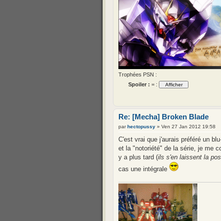
Trophées PSN :
Spoiler :
= :
Re: [Mecha] Broken Blade
par
hectopussy
» Ven 27 Jan 2012 19:58
C'est vrai que j'aurais préféré un b
et la "notoriété" de la série, je me
y a plus tard (
ils s'en laissent la p
cas une intégrale