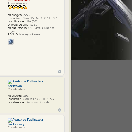
Administrateur
Messages:
2279
Inscription:
Sam 15 Déc 2007 18:27
Localisation:
Lille (59)
Univers Ogame:
5, 10
Mecha favoris:
OZ-13MS Gundam
Epyon
PSN ID:
Kira-kyuukyoku
noeltrowa
Coordinateur
Messages:
292
Inscription:
Sam 5 Fév 2011 21:37
Localisation:
Dans mon Gundam
hectopussy
Coordinateur