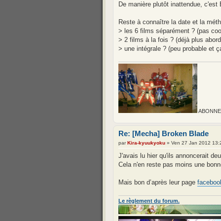
De manière plutôt inattendue, c'est 
Reste à connaître la date et la méth
> les 6 films séparément ? (pas coo
> 2 films à la fois ? (déjà plus abor
> une intégrale ? (peu probable et ça
ABONNEZ-
Re: [Mecha] Broken Blade
par
Kira-kyuukyoku
» Ven 27 Jan 2012 13:
J'avais lu hier qu'ils annoncerait d
Cela n'en reste pas moins une bonne n
Mais bon d’après leur page
faceboo
Le règlement du forum.