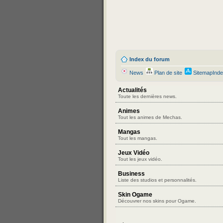
Index du forum
News
Plan de site
SitemapInd
Actualités
Toute les dernières news.
Animes
Tout les animes de Mechas.
Mangas
Tout les mangas.
Jeux Vidéo
Tout les jeux vidéo.
Business
Liste des studios et personnalités.
Skin Ogame
Découvrer nos skins pour Ogame.