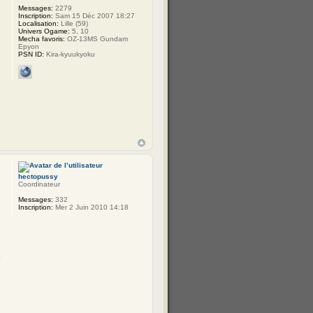
Messages:
2279
Inscription:
Sam 15 Déc 2007 18:27
Localisation:
Lille (59)
Univers Ogame:
5, 10
Mecha favoris:
OZ-13MS Gundam
Epyon
PSN ID:
Kira-kyuukyoku
hectopussy
Coordinateur
Messages:
332
Inscription:
Mer 2 Juin 2010 14:18