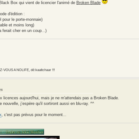
Black Box qui vient de licencier l'animé de
Broken Blade
ode d'édition :
l pour le porte-monnaie)
dable et moins long)
 ferait cher en un coup...)
VOUS A NOLIFE, dé:kaaltchaar !!!
26
eux licences aujourd'hui, mais je ne m'attendais pas a Broken Blade.
ouvelle, j’espère qu'il sortiront aussi en blu-ray. ^^
k
, c'est pas prévus pour le moment...