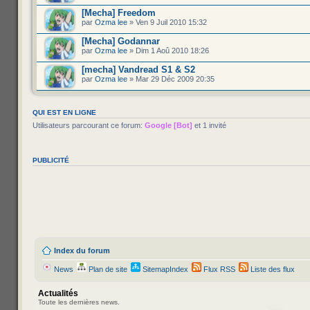
[Mecha] Freedom
par
Ozma lee
» Ven 9 Juil 2010 15:32
[Mecha] Godannar
par
Ozma lee
» Dim 1 Aoû 2010 18:26
[mecha] Vandread S1 & S2
par
Ozma lee
» Mar 29 Déc 2009 20:35
QUI EST EN LIGNE
Utilisateurs parcourant ce forum:
Google [Bot]
et 1 invité
PUBLICITÉ
Index du forum
News
Plan de site
SitemapIndex
Flux RSS
Liste des flux
Actualités
Toute les dernières news.