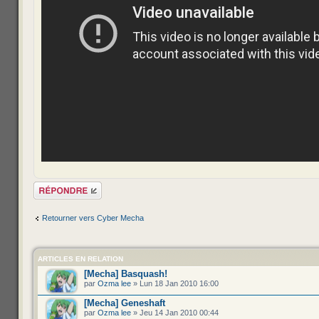
Répondre
Retourner vers Cyber Mecha
ARTICLES EN RELATION
[Mecha] Basquash!
par
Ozma lee
» Lun 18 Jan 2010 16:00
[Mecha] Geneshaft
par
Ozma lee
» Jeu 14 Jan 2010 00:44