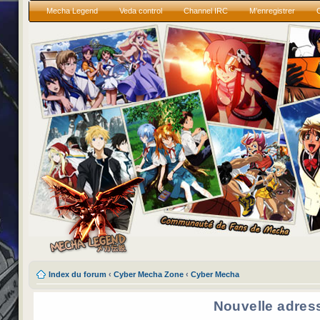
Mecha Legend
Veda control
Channel IRC
M’enregistrer
Index du forum
‹
Cyber Mecha Zone
‹
Cyber Mecha
Nouvelle adres