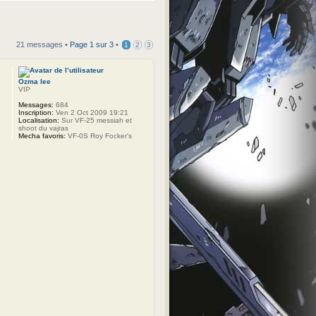
21 messages •
Page
1
sur
3
•
1
2
3
Ozma lee
VIP
Messages:
684
Inscription:
Ven 2 Oct 2009 19:21
Localisation:
Sur VF-25 messiah et
shoot du vajras
Mecha favoris:
VF-0S Roy Focker's