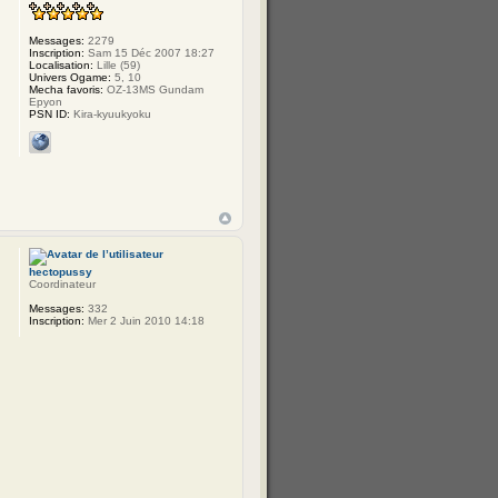
Messages:
2279
Inscription:
Sam 15 Déc 2007 18:27
Localisation:
Lille (59)
Univers Ogame:
5, 10
Mecha favoris:
OZ-13MS Gundam
Epyon
PSN ID:
Kira-kyuukyoku
hectopussy
Coordinateur
Messages:
332
Inscription:
Mer 2 Juin 2010 14:18