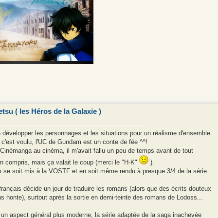
su ( les Héros de la Galaxie )
 développer les personnages et les situations pour un réalisme d'ensemble
c'est voulu, l'UC de Gundam est un conte de fée ^^!
e Cinémanga au cinéma, il m'avait fallu un peu de temps avant de tout
n compris, mais ça valait le coup (merci le "H-K"
).
m se soit mis à la VOSTF et en soit même rendu à presque 3/4 de la série
français décide un jour de traduire les romans (alors que des écrits douteux
s honte), surtout après la sortie en demi-teinte des romans de Lodoss...
n aspect général plus moderne, la série adaptée de la saga inachevée