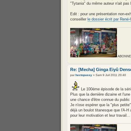
"Tytania" du même auteur n'ait pas 
Edit : pour une présentation non-ex
conseiller
le dossier écrit par René
ABONNEZ-
Re: [Mecha] Ginga Eiyû Denset
par
hectopussy
» Sam 9 Juil 2011 20:40
Le 100ème épisode de la série
Plus que la dernière dizaine et l'un
une chance d'être connue du publi
Je n'ose espérer que la "plus petite
déjà un boulot titanesque que l'A-
pour leur motivation et leur travail...