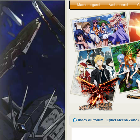
Mecha Legend
Veda control
C
Index du forum
‹
Cyber Mecha Zone
‹