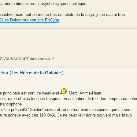
la même dimension, ni psychologique ni politique...
haustive mais tout de même très complète de la saga, je ne saurai trop
-Gilles Debert sur son site EnCyna
.
VOUS A NOLIFE, dé:kaaltchaar !!!
su ( les Héros de la Galaxie )
 principale est sorti ce week-end
Merci Anime-Heart.
e des rares et plus longues fresques en animation de tous les temps aura enfin
c francophone
" série préquelle "Gaiden" suivra et j'ai surtout bien conscience que ce sera
H aura achevé avec ces 110 OVA. Je ne peux leur écrire souvent mais bravo