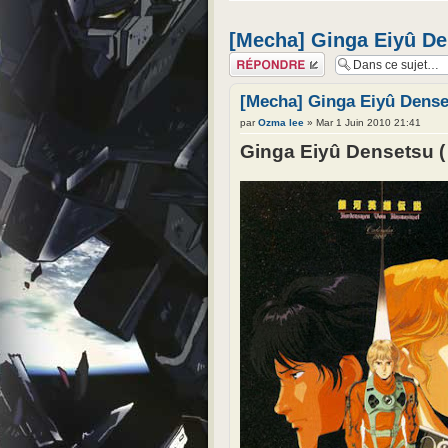
[Mecha] Ginga Eiyû Den
Répondre
[Mecha] Ginga Eiyû Denset
par
Ozma lee
» Mar 1 Juin 2010 21:41
Ginga Eiyû Densetsu ( 