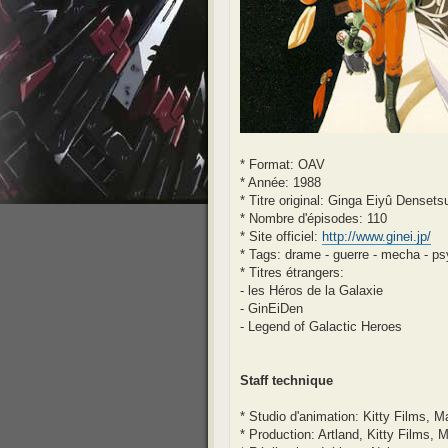
* Format: OAV
* Année: 1988
* Titre original: Ginga Eiyû Densets
* Nombre d'épisodes: 110
* Site officiel:
http://www.ginei.jp/
* Tags: drame - guerre - mecha - ps
* Titres étrangers:
- les Héros de la Galaxie
- GinEiDen
- Legend of Galactic Heroes
Staff technique
* Studio d'animation: Kitty Films, 
* Production: Artland, Kitty Film