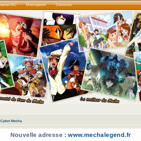
hannel IRC
M’enregistrer
Connexion
Cyber Mecha
Nouvelle adresse :
www.mechalegend.fr