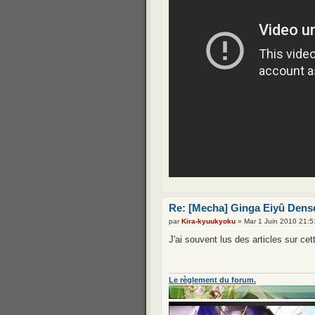
Re: [Mecha] Ginga Eiyû Denset
par
Kira-kyuukyoku
» Mar 1 Juin 2010 21:5
J'ai souvent lus des articles sur ce
Le règlement du forum.