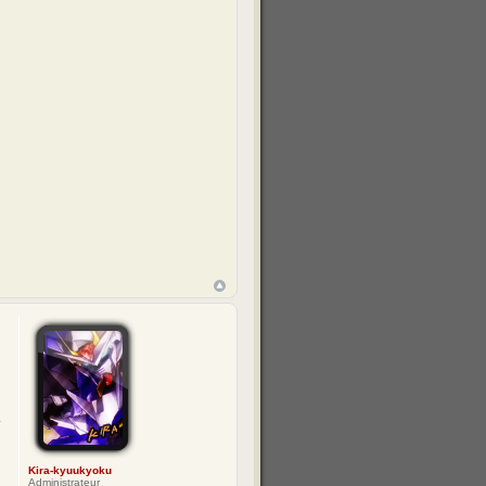
Kira-kyuukyoku
Administrateur