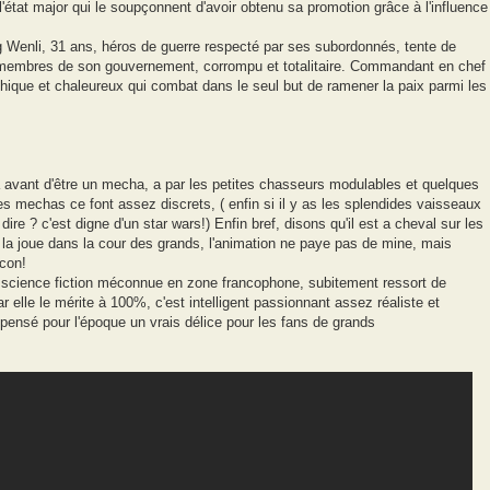
 l'état major qui le soupçonnent d'avoir obtenu sa promotion grâce à l'influence
Wenli, 31 ans, héros de guerre respecté par ses subordonnés, tente de
es membres de son gouvernement, corrompu et totalitaire. Commandant en chef
hique et chaleureux qui combat dans le seul but de ramener la paix parmi les
 avant d'être un mecha, a par les petites chasseurs modulables et quelques
es mechas ce font assez discrets, ( enfin si il y as les splendides vaisseaux
ire ? c'est digne d'un star wars!) Enfin bref, disons qu'il est a cheval sur les
 la joue dans la cour des grands, l'animation ne paye pas de mine, mais
acon!
science fiction méconnue en zone francophone, subitement ressort de
r elle le mérite à 100%, c'est intelligent passionnant assez réaliste et
 pensé pour l'époque un vrais délice pour les fans de grands