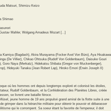
uda Matsuri, Shimizu Keizo
ka Shimao
Yasunori
Gustav Mahler, Wolgang Amadeus Mozart [...]
ra Kamiya (Bagdash), Akira Murayama (Focker Axel Von Büro), Aya Hisakawa
nga (De Villier), Chikao Ohtsuka (Rudolf Von Goldenbaum), Daisuke Gouri
), Goro Naya (Merkatz), Hidekatsu Shibata (Gregor von Muckenberger),
rop), Hideyuki Tanaka (Jean Robert Lap), Hiroko Emori (Erwin Joseph II)
époque où les hommes ont depuis longtemps exploré et colonisé les étoiles,
ctateur, Rudolf Goldenbaum, et la Confédération des Planètes Libres, créée
ssen, se livrent une bataille féroce.
Müsel, jeune homme de 19 ans propulsé grand amiral de la flotte suite à une
 de grimper dans la hiérarchie militaire pour obtenir le pouvoir et débarasser
itisme qui le corrompent. Sa soeur étant la favorite de l'empereur, il doit