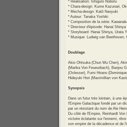
* Réalisation: Ishiguro Noboru
* Chara-design: Kume Kazunari, Ok
* Mecha-design: Katô Naoyuki
* Auteur: Tanaka Yoshiki
* Composition de la série: Kawana
* Directeur d'épisode: Hanai Shinya
* Storyboard: Hanai Shinya, Urata 
* Musique: Ludwig van Beethoven, 
Doublage
Akio Ohtsuka (Chun Wu Chen), Aki
(Marika Von Feueurbach), Banjou Gi
(Ovlesser), Fumi Hirano (Dominique
Hideyuki Hori (Maximillian von Kast
Synopsis
Dans un futur très lointain, à une 
l'Empire Galactique fondé par un di
par un résistant du nom de Ale Heine
Du côté de l'Empire, Reinhardt Von 
victoire éclatante sur l'ennemi, rêve
son empire de la décadence et de l'él