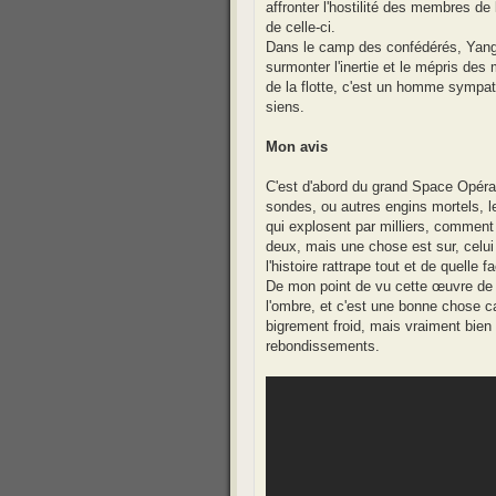
affronter l'hostilité des membres de
de celle-ci.
Dans le camp des confédérés, Yang 
surmonter l'inertie et le mépris d
de la flotte, c'est un homme sympat
siens.
Mon avis
C'est d'abord du grand Space Opéra
sondes, ou autres engins mortels, l
qui explosent par milliers, comment d
deux, mais une chose est sur, celui
l'histoire rattrape tout et de quelle f
De mon point de vu cette œuvre de 
l'ombre, et c'est une bonne chose ca
bigrement froid, mais vraiment bien
rebondissements.