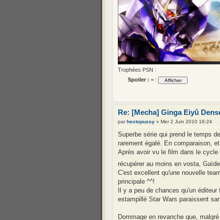
Trophées PSN :
Spoiler :
= :
Re: [Mecha] Ginga Eiyû Denset
par
hectopussy
» Mer 2 Juin 2010 16:24
Superbe série qui prend le temps de
rarement égalé. En comparaison, et 
Après avoir vu le film dans le cycl
récupérer au moins en vosta, Gaïde
C'est excellent qu'une nouvelle tea
principale ^^!
Il y a peu de chances qu'un éditeur 
estampillé Star Wars paraissent san
Dommage en revanche que, malgré u