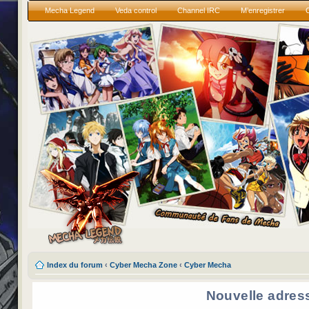
Mecha Legend
Veda control
Channel IRC
M’enregistrer
Index du forum
‹
Cyber Mecha Zone
‹
Cyber Mecha
Nouvelle adres