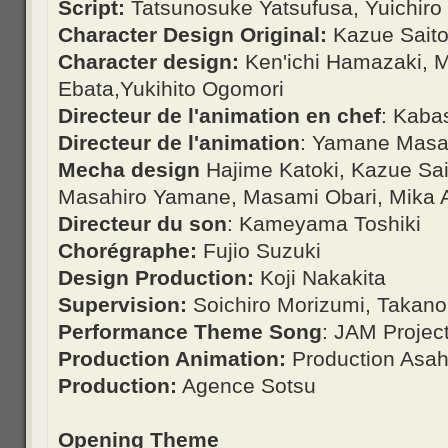
Script:
Tatsunosuke Yatsufusa, Yuichiro
Character Design Original:
Kazue Saito
Character design:
Ken'ichi Hamazaki, 
Ebata,Yukihito Ogomori
Directeur de l'animation en chef
: Kaba
Directeur de l'animation
: Yamane Masa
Mecha design
Hajime Katoki, Kazue Sai
Masahiro Yamane, Masami Obari, Mika A
Directeur du son
: Kameyama Toshiki
Chorégraphe:
Fujio Suzuki
Design Production:
Koji Nakakita
Supervision:
Soichiro Morizumi, Takan
Performance Theme Song
: JAM Projec
Production Animation:
Production Asah
Production:
Agence Sotsu
Opening Theme