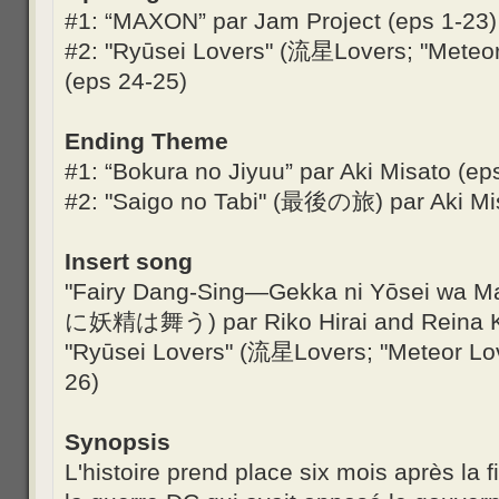
#1: “MAXON” par Jam Project (eps 1-23)
#2: "Ryūsei Lovers" (流星Lovers; "Meteor
(eps 24-25)
Ending Theme
#1: “Bokura no Jiyuu” par Aki Misato (ep
#2: "Saigo no Tabi" (最後の旅) par Aki Mi
Insert song
"Fairy Dang-Sing—Gekka ni Yōsei wa M
に妖精は舞う) par Riko Hirai and Reina Ka
"Ryūsei Lovers" (流星Lovers; "Meteor Lov
26)
Synopsis
L'histoire prend place six mois après la 