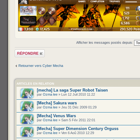
Afficher les messages postés depuis:
Répondre
Retourner vers Cyber Mecha
ARTICLES EN RELATION
[mecha] La saga Super Robot Taisen
par
Ozma lee
» Lun 12 Juil 2010 11:22
[Mecha] Sakura wars
par
Ozma lee
» Jeu 31 Déc 2009 01:29
[Mecha] Venus Wars
par
Ozma lee
» Sam 5 Fév 2011 22:01
[Mecha] Super Dimension Century Orguss
par
Ozma lee
» Ven 6 Aoû 2010 12:29