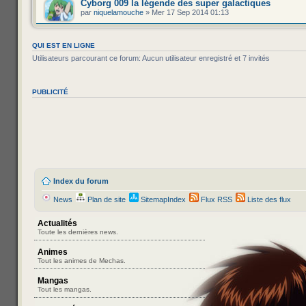
Cyborg 009 la légende des super galactiques
par
niquelamouche
» Mer 17 Sep 2014 01:13
QUI EST EN LIGNE
Utilisateurs parcourant ce forum: Aucun utilisateur enregistré et 7 invités
PUBLICITÉ
Index du forum
News
Plan de site
SitemapIndex
Flux RSS
Liste des flux
Actualités
Toute les dernières news.
Animes
Tout les animes de Mechas.
Mangas
Tout les mangas.