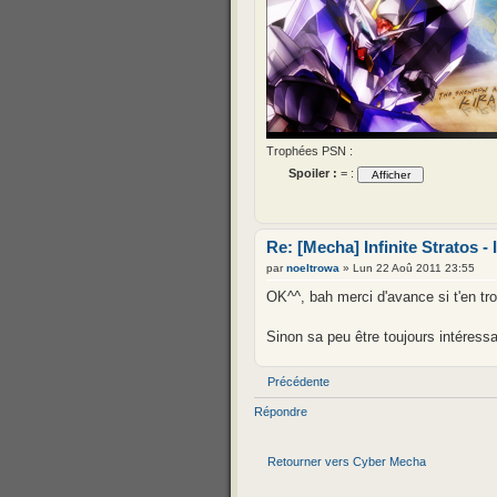
Trophées PSN :
Spoiler :
= :
Re: [Mecha] Infinite Stratos - 
par
noeltrowa
» Lun 22 Aoû 2011 23:55
OK^^, bah merci d'avance si t'en tro
Sinon sa peu être toujours intéressa
Précédente
Répondre
Retourner vers Cyber Mecha