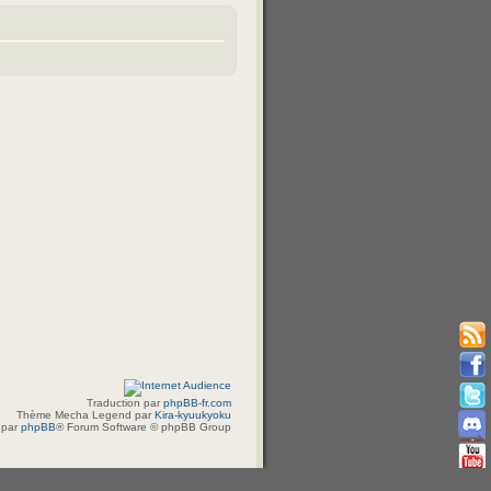
Traduction par
phpBB-fr.com
Thème Mecha Legend par
Kira-kyuukyoku
 par
phpBB
® Forum Software © phpBB Group