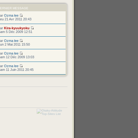
ERNIER MESSAGE
par
Ozma lee
eu 21 Avr 2011 20:43
par
Kira-kyuukyoku
am 5 Déc 2009 12:51
par
Ozma lee
un 2 Mai 2011 15:50
par
Ozma lee
am 12 Déc 2009 13:03
par
Ozma lee
am 11 Juin 2011 20:45