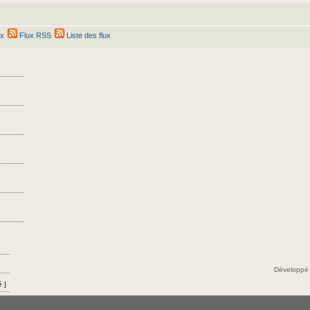
ex
Flux RSS
Liste des flux
Développé
 ]