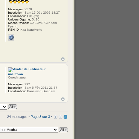
Messages:
2279
Inscription:
Sam 15 Déc 2007 18:27
Localisation:
Lille (59)
Univers Ogame:
5, 10
Mecha favoris:
OZ-13MS Gundam
Epyon
PSN ID:
Kira-kyuukyoku
noeltrowa
Coordinateur
Messages:
292
Inscription:
Sam 5 Fév 2011 21:37
Localisation:
Dans mon Gundam
24 messages •
Page
3
sur
3
•
1
2
3