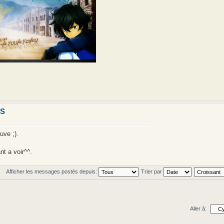
IS
uve ;).
nt a voir^^.
Afficher les messages postés depuis:
Trier par
Aller à: