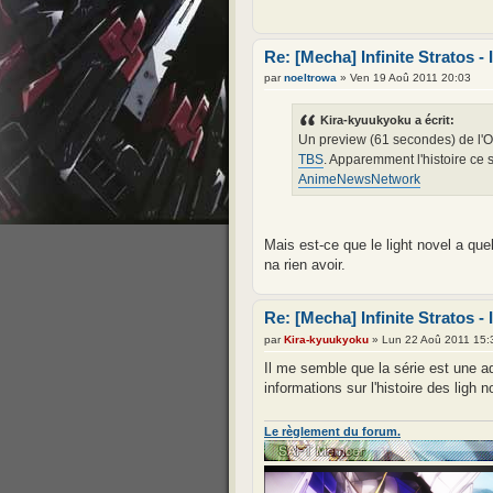
Re: [Mecha] Infinite Stratos - 
par
noeltrowa
» Ven 19 Aoû 2011 20:03
Kira-kyuukyoku a écrit:
Un preview (61 secondes) de l
TBS
. Apparemment l'histoire ce 
AnimeNewsNetwork
Mais est-ce que le light novel a que
na rien avoir.
Re: [Mecha] Infinite Stratos - 
par
Kira-kyuukyoku
» Lun 22 Aoû 2011 15:
Il me semble que la série est une ad
informations sur l'histoire des ligh n
Le règlement du forum.