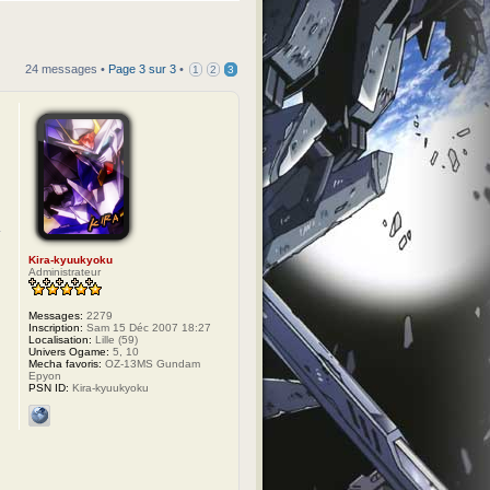
24 messages •
Page
3
sur
3
•
1
2
3
Kira-kyuukyoku
Administrateur
Messages:
2279
Inscription:
Sam 15 Déc 2007 18:27
Localisation:
Lille (59)
Univers Ogame:
5, 10
Mecha favoris:
OZ-13MS Gundam
Epyon
PSN ID:
Kira-kyuukyoku