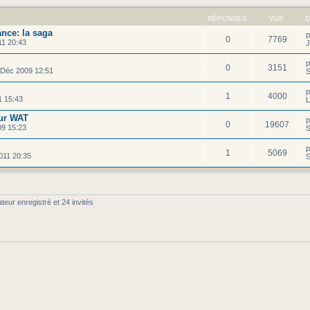
RÉPONSES
VUS
D
ance: la saga
0
7769
11 20:43
J
0
3151
Déc 2009 12:51
S
1
4000
1 15:43
L
ur WAT
0
19607
9 15:23
S
1
5069
011 20:35
S
teur enregistré et 24 invités