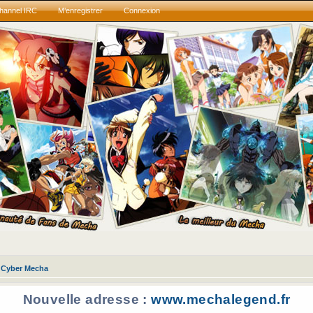
hannel IRC
M’enregistrer
Connexion
Cyber Mecha
Nouvelle adresse :
www.mechalegend.fr