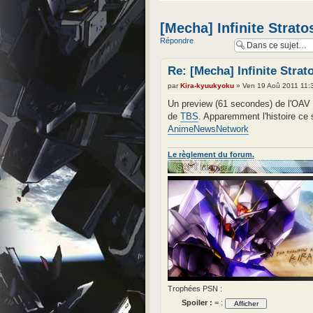
[Mecha] Infinite Stratos
Répondre
Re: [Mecha] Infinite Strato
par
Kira-kyuukyoku
» Ven 19 Aoû 2011 11:
Un preview (61 secondes) de l'OAV
de
TBS
. Apparemment l'histoire ce 
AnimeNewsNetwork
Le règlement du forum.
Trophées PSN :
Spoiler :
= :