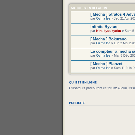
ARTICLES EN RELATION
[ Mecha ] Stratos 4 Adv
par
Ozma lee
» Jeu 21 Avr 20
Infinite Ryvius
par
Kira-kyuukyoku
» Sam 5 
[ Mecha ] Bokurano
par
Ozma lee
» Lun 2 Mai 201
Le compteur a mecha s
par
Ozma lee
» Mar 8 Déc 200
[ Mecha ] Planzet
par
Ozma lee
» Sam 11 Juin 2
QUI EST EN LIGNE
Utilisateurs parcourant ce forum: Aucun utilisa
PUBLICITÉ