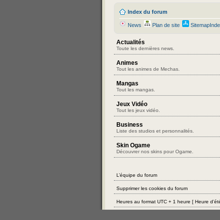
Index du forum
News
Plan de site
SitemapInd
Actualités
Toute les dernières news.
Animes
Tout les animes de Mechas.
Mangas
Tout les mangas.
Jeux Vidéo
Tout les jeux vidéo.
Business
Liste des studios et personnalités.
Skin Ogame
Découvrer nos skins pour Ogame.
L’équipe du forum
Supprimer les cookies du forum
Heures au format UTC + 1 heure [ Heure d’été