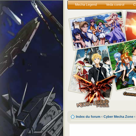
Mecha Legend
Veda control
C
Index du forum
‹
Cyber Mecha Zone
‹