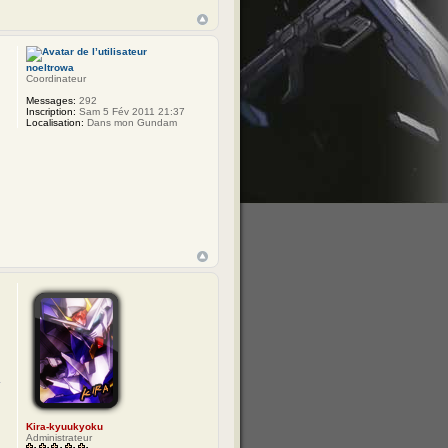
noeltrowa
Coordinateur
Messages:
292
Inscription:
Sam 5 Fév 2011 21:37
Localisation:
Dans mon Gundam
Kira-kyuukyoku
Administrateur