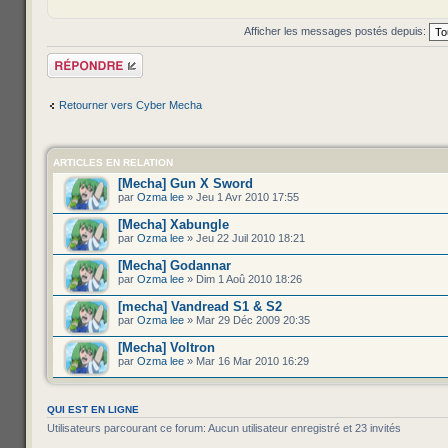
Afficher les messages postés depuis:
Répondre
Retourner vers Cyber Mecha
ARTICLES EN RELATION
[Mecha] Gun X Sword
par
Ozma lee
» Jeu 1 Avr 2010 17:55
[Mecha] Xabungle
par
Ozma lee
» Jeu 22 Juil 2010 18:21
[Mecha] Godannar
par
Ozma lee
» Dim 1 Aoû 2010 18:26
[mecha] Vandread S1 & S2
par
Ozma lee
» Mar 29 Déc 2009 20:35
[Mecha] Voltron
par
Ozma lee
» Mar 16 Mar 2010 16:29
QUI EST EN LIGNE
Utilisateurs parcourant ce forum: Aucun utilisateur enregistré et 23 invités