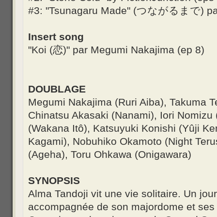
#3: "Tsunagaru Made" (つながるまで) par 
Insert song
"Koi (恋)" par Megumi Nakajima (ep 8)
DOUBLAGE
Megumi Nakajima (Ruri Aiba), Takuma T
Chinatsu Akasaki (Nanami), Iori Nomizu 
(Wakana Itô), Katsuyuki Konishi (Yûji Ke
Kagami), Nobuhiko Okamoto (Night Teru
(Ageha), Toru Ohkawa (Onigawara)
SYNOPSIS
Alma Tandoji vit une vie solitaire. Un jour
accompagnée de son majordome et ses ser