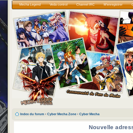
Mecha Legend
Veda control
Channel IRC
M’enregistrer
Index du forum
‹
Cyber Mecha Zone
‹
Cyber Mecha
Nouvelle adres