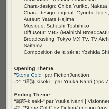
Chara-design: Chiba Yuriko, Nakata E
Chara-design original: Gyoubu Ippe
Auteur: Yatate Hajime
Musique: Sahashi Toshihiko
Diffuseur: MBS (Mainichi Broadcasti
Broadcasting, Tokyo MX TV, TV Aic
Saitama
Composition de la série: Yoshida Sh
Opening Theme
"
Stone Cold
" par FictionJunction
#2: "輝跡-kiseki-" par Yuuka Nanri (eps 7
Ending Theme
"輝跡-kiseki-" par Yuuka Nanri | Visionne
#2: "Stone Cold" by FictionJunction (eps