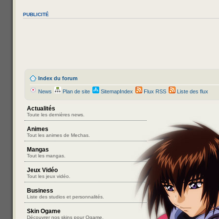
PUBLICITÉ
Index du forum
News
Plan de site
SitemapIndex
Flux RSS
Liste des flux
Actualités
Toute les dernières news.
Animes
Tout les animes de Mechas.
Mangas
Tout les mangas.
Jeux Vidéo
Tout les jeux vidéo.
Business
Liste des studios et personnalités.
Skin Ogame
Découvrer nos skins pour Ogame.