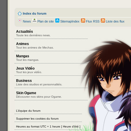
Index du forum
News
Plan de site
SitemapIndex
Flux RSS
Liste des flux
Actualités
Toute les dernières news.
Animes
Tout les animes de Mechas.
Mangas
Tout les mangas.
Jeux Vidéo
Tout les jeux vidéo.
Business
Liste des studios et personnalités.
Skin Ogame
Découvrer nos skins pour Ogame.
L’équipe du forum
Supprimer les cookies du forum
Heures au format UTC + 1 heure [ Heure d’été ]