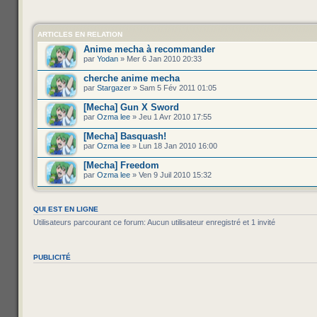
ARTICLES EN RELATION
Anime mecha à recommander
par
Yodan
» Mer 6 Jan 2010 20:33
cherche anime mecha
par
Stargazer
» Sam 5 Fév 2011 01:05
[Mecha] Gun X Sword
par
Ozma lee
» Jeu 1 Avr 2010 17:55
[Mecha] Basquash!
par
Ozma lee
» Lun 18 Jan 2010 16:00
[Mecha] Freedom
par
Ozma lee
» Ven 9 Juil 2010 15:32
QUI EST EN LIGNE
Utilisateurs parcourant ce forum: Aucun utilisateur enregistré et 1 invité
PUBLICITÉ