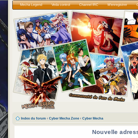
Mecha Legend
Veda control
Channel IRC
M’enregistrer
Index du forum
‹
Cyber Mecha Zone
‹
Cyber Mecha
Nouvelle adres