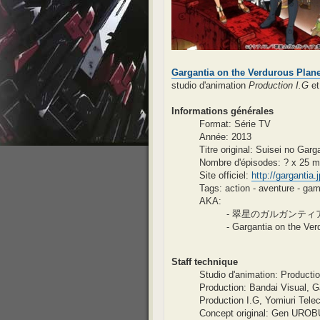
Gargantia on the Verdurous Plane
studio d'animation
Production I.G
et
Informations générales
Format: Série TV
Année: 2013
Titre original: Suisei no Garg
Nombre d'épisodes: ? x 25 m
Site officiel:
http://gargantia.j
Tags: action - aventure - gam
AKA:
- 翠星のガルガンティ
- Gargantia on the Ver
Staff technique
Studio d'animation: Producti
Production: Bandai Visual, G
Production I.G, Yomiuri Tele
Concept original: Gen UROB