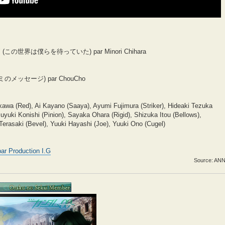
e Ita" (この世界は僕らを待っていた) par Minori Chihara
空とキミのメッセージ) par ChouCho
awa (Red), Ai Kayano (Saaya), Ayumi Fujimura (Striker), Hideaki Tezuka
uyuki Konishi (Pinion), Sayaka Ohara (Rigid), Shizuka Itou (Bellows),
rasaki (Bevel), Yuuki Hayashi (Joe), Yuuki Ono (Cugel)
ar Production I.G
Source: AN