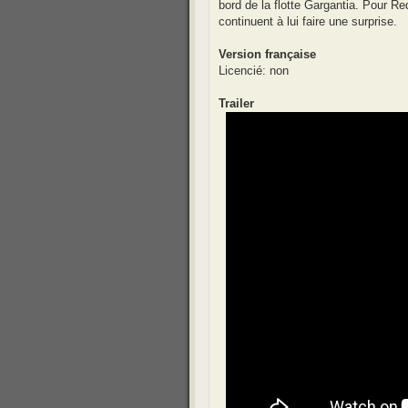
bord de la flotte Gargantia. Pour Re
continuent à lui faire une surprise.
Version française
Licencié: non
Trailer