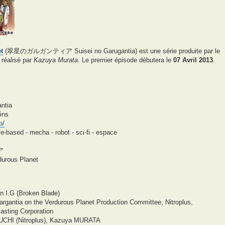
t
(翠星のガルガンティア Suisei no Garugantia) est une série produite par le
 réalisé par
Kazuya Murata
. Le premier épisode débutera le
07 Avril 2013
.
antia
ins
p/
e-based - mecha - robot - sci-fi - espace
ア
durous Planet
on I.G (Broken Blade)
argantia on the Verdurous Planet Production Committee, Nitroplus,
casting Corporation
UCHI (Nitroplus), Kazuya MURATA