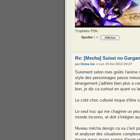
Trophées PSN :
Spoiler :
= :
Re: [Mecha] Suisei no Gargan
par
Ozma lee
» Lun 15 Avr 2013 20:27
Surement selon mes goûts l'anime méc
style des personnages passe mieux
étrangement j’adhère bien plus a ceu
bon, je dis ca surtout en ayant vu la
Le coté choc culturel risque d’être s
Le seul truc qui me chagrine un peu
monde inconnu, et doit s'intégrer a
Niveau mécha design ca va c'est pas
et analyser des situations complexes
trouve aussi assez sympa d'avoir un