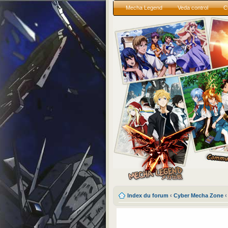
Mecha Legend
Veda control
C
Index du forum
‹
Cyber Mecha Zone
‹