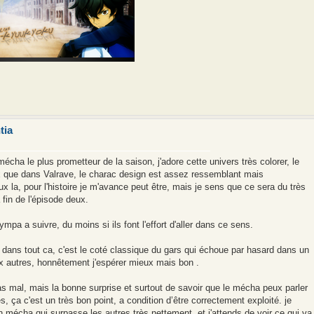
tia
ha le plus prometteur de la saison, j'adore cette univers très colorer, le
 que dans Valrave, le charac design est assez ressemblant mais
x la, pour l'histoire je m'avance peut être, mais je sens que ce sera du très
 fin de l'épisode deux.
ympa a suivre, du moins si ils font l'effort d'aller dans ce sens.
 dans tout ca, c'est le coté classique du gars qui échoue par hasard dans un
ux autres, honnêtement j'espérer mieux mais bon .
 mal, mais la bonne surprise et surtout de savoir que le mécha peux parler
, ça c'est un très bon point, a condition d’être correctement exploité. je
 mécha qui surpasse les autres très nettement, et j'attends de voir ce qui va