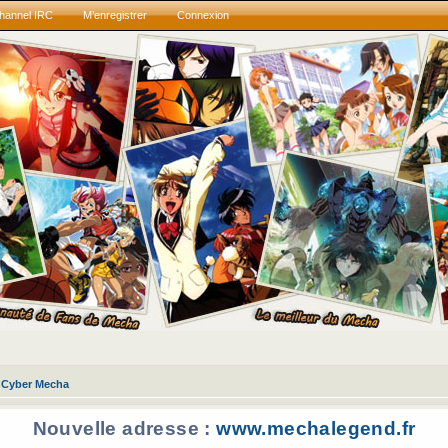
hannel IRC
M’enregistrer
Connexion
Cyber Mecha
Nouvelle adresse :
www.mechalegend.fr