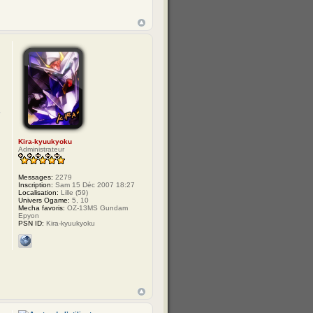
Kira-kyuukyoku
Administrateur
Messages:
2279
Inscription:
Sam 15 Déc 2007 18:27
Localisation:
Lille (59)
Univers Ogame:
5, 10
Mecha favoris:
OZ-13MS Gundam
Epyon
PSN ID:
Kira-kyuukyoku