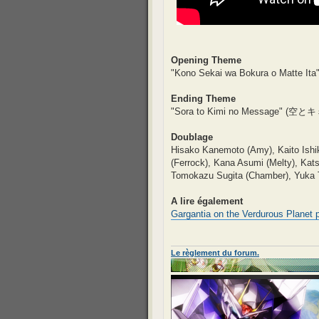
Opening Theme
"Kono Sekai wa Bokura o Matt
Ending Theme
"Sora to Kimi no Message" (
Doublage
Hisako Kanemoto (Amy), Kaito Ishik
(Ferrock), Kana Asumi (Melty), Kats
Tomokazu Sugita (Chamber), Yuka Te
A lire également
Gargantia on the Verdurous Planet p
Le règlement du forum.