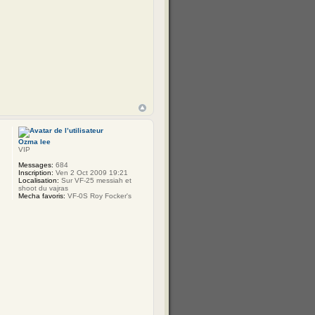
Ozma lee
VIP
Messages:
684
Inscription:
Ven 2 Oct 2009 19:21
Localisation:
Sur VF-25 messiah et
shoot du vajras
Mecha favoris:
VF-0S Roy Focker's