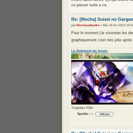
ce passer suite a ca.
Re: [Mecha] Suisei no Gargan
par
Kira-kyuukyoku
» Mar 16 Avr 2013 18:4
Pour le moment j'ai visionner les 
graphiquement c'est très jolie après
Le règlement du forum.
Trophées PSN :
Spoiler :
= :