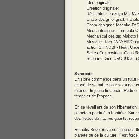
Idée originale:
Création originale:
Réalisateur: Kazuya MURATA
Chara-design original: Ha
Chara-designer: Masako TA
Mecha-designer : Tomoaki 
Mechanical design: Makoto 
Musique: Taro IWASHIRO (岩代 
action SHINOBI - Heart Unde
Series Composition: Gen UR
Scénario: Gen UROBUCHI (虚
Synopsis
L'histoire commence dans un futur lo
cessé de se battre pour sa survie c
intense, le jeune lieutenant Redo 
temps et de l'espace.
En se réveillent de son hibernation i
planète a perdu à la frontière. Sur 
des flottes de navires géants, récu
Rétablis Redo arrive sur l'une des f
planète ou de la culture, il est for