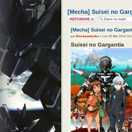
[Mecha] Suisei no Gar
Répondre
[Mecha] Suisei no Gargan
par
Kira-kyuukyoku
» Lun 25 Mar 2013 18:
Suisei no Gargantia