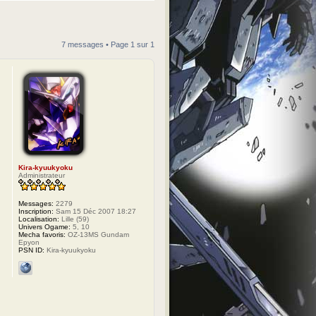
7 messages • Page
1
sur
1
Kira-kyuukyoku
Administrateur
Messages:
2279
Inscription:
Sam 15 Déc 2007 18:27
Localisation:
Lille (59)
Univers Ogame:
5, 10
Mecha favoris:
OZ-13MS Gundam
Epyon
PSN ID:
Kira-kyuukyoku