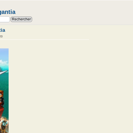
gantia
tia
20