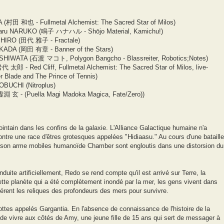
 (村田 和也 - Fullmetal Alchemist: The Sacred Star of Milos)
naharu NARUKO (鳴子 ハナハル - Shōjo Material, Kamichu!)
SHIRO (田代 雅子 - Fractale)
OKADA (岡田 有章 - Banner of the Stars)
ISHIWATA (石渡 マコト, Polygon Bangcho - Blassreiter, Robotics;Notes)
太郎 - Red Cliff, Fullmetal Alchemist: The Sacred Star of Milos, live-
r Blade and The Prince of Tennis)
OBUCHI (Nitroplus)
淵 玄 - (Puella Magi Madoka Magica, Fate/Zero))
intain dans les confins de la galaxie. L'Alliance Galactique humaine n'a
ontre une race d'êtres grotesques appelées "Hidiaasu." Au cours d'une bataille
et son arme mobiles humanoïde Chamber sont engloutis dans une distorsion du
nduite artificiellement, Redo se rend compte qu'il est arrivé sur Terre, la
cette planète qui a été complètement inondé par la mer, les gens vivent dans
pérent les reliques des profondeurs des mers pour survivre.
lottes appelés Gargantia. En l'absence de connaissance de l'histoire de la
cé de vivre aux côtés de Amy, une jeune fille de 15 ans qui sert de messager à