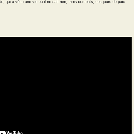
do, qui a vécu une vie où il ne sait rien, mais combats, ces jours de paix