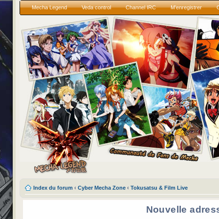
Mecha Legend
Veda control
Channel IRC
M’enregistrer
Index du forum
‹
Cyber Mecha Zone
‹
Tokusatsu & Film Live
Nouvelle adres