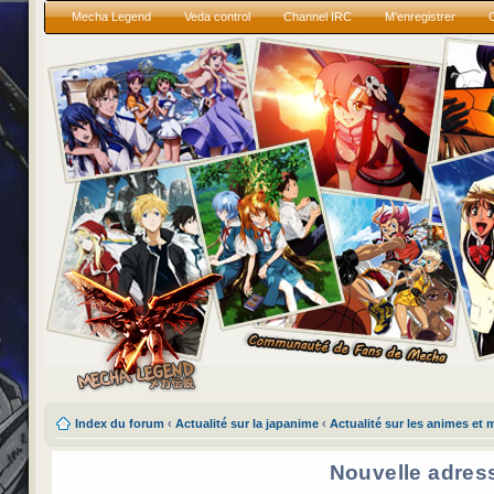
Mecha Legend
Veda control
Channel IRC
M’enregistrer
Index du forum
‹
Actualité sur la japanime
‹
Actualité sur les animes et
Nouvelle adres