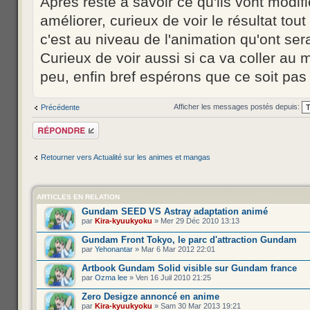
Après reste a savoir ce qu'ils vont modifie
améliorer, curieux de voir le résultat to
c'est au niveau de l'animation qu'ont sera
Curieux de voir aussi si ca va coller au 
peu, enfin bref espérons que ce soit pas
Afficher les messages postés depuis:
Précédente
Répondre
Retourner vers Actualité sur les animes et mangas
ARTICLES EN RELATION
Gundam SEED VS Astray adaptation animé
par
Kira-kyuukyoku
» Mer 29 Déc 2010 13:13
Gundam Front Tokyo, le parc d'attraction Gundam
par
Yehonantar
» Mar 6 Mar 2012 22:01
Artbook Gundam Solid visible sur Gundam france
par
Ozma lee
» Ven 16 Juil 2010 21:25
Zero Desigze annoncé en anime
par
Kira-kyuukyoku
» Sam 30 Mar 2013 19:21