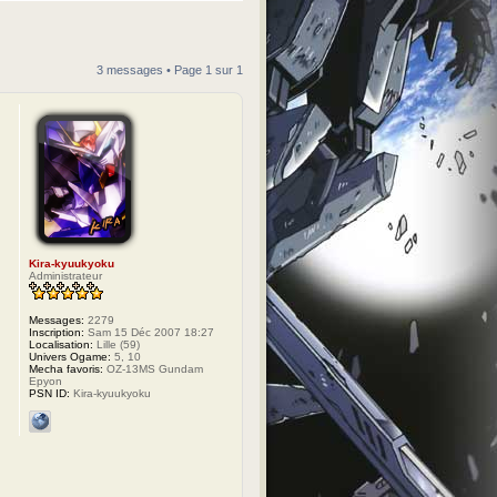
3 messages • Page
1
sur
1
Kira-kyuukyoku
Administrateur
Messages:
2279
Inscription:
Sam 15 Déc 2007 18:27
Localisation:
Lille (59)
Univers Ogame:
5, 10
Mecha favoris:
OZ-13MS Gundam
Epyon
PSN ID:
Kira-kyuukyoku