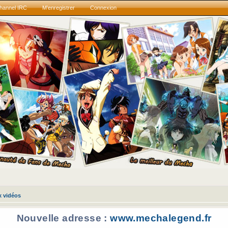
hannel IRC
M’enregistrer
Connexion
x vidéos
Nouvelle adresse :
www.mechalegend.fr