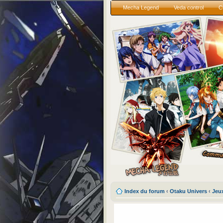
Mecha Legend
Veda control
C
Index du forum
‹
Otaku Univers
‹
Jeu