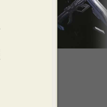
.
n
s
t
t
a