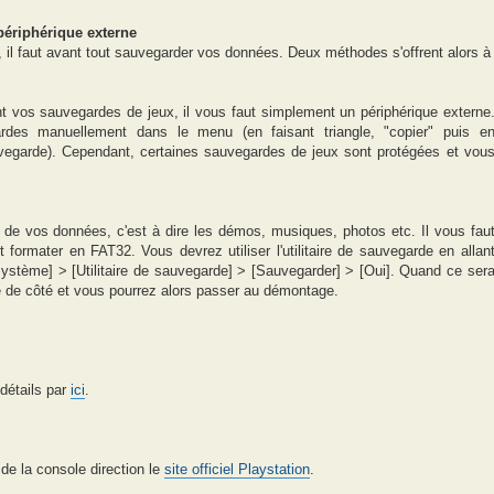
ériphérique externe
 il faut avant tout sauvegarder vos données. Deux méthodes s'offrent alors à
 vos sauvegardes de jeux, il vous faut simplement un périphérique externe
rdes manuellement dans le menu (en faisant triangle, "copier" puis e
uvegarde). Cependant, certaines sauvegardes de jeux sont protégées et vou
é de vos données, c'est à dire les démos, musiques, photos etc. Il vous fau
 formater en FAT32. Vous devrez utiliser l'utilitaire de sauvegarde en allan
stème] > [Utilitaire de sauvegarde] > [Sauvegarder] > [Oui]. Quand ce ser
ne de côté et vous pourrez alors passer au démontage.
 détails par
ici
.
 de la console direction le
site officiel Playstation
.