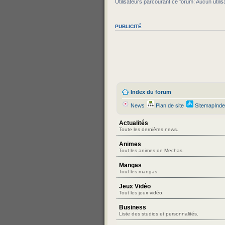
Utilisateurs parcourant ce forum: Aucun utilisa
PUBLICITÉ
Index du forum
News
Plan de site
SitemapInd
Actualités
Toute les dernières news.
Animes
Tout les animes de Mechas.
Mangas
Tout les mangas.
Jeux Vidéo
Tout les jeux vidéo.
Business
Liste des studios et personnalités.