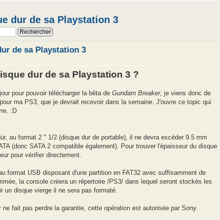
ue dur de sa Playstation 3
ur de sa Playstation 3
sque dur de sa Playstation 3 ?
re jour pour pouvoir télécharger la bêta de
Gundam Breaker
, je viens donc de
ur ma PS3, que je devrait recevoir dans la semaine. J'ouvre ce topic qui
vre. :D
ur, au format 2 " 1/2 (disque dur de portable), il ne devra excéder 9.5 mm
SATA (donc SATA 2 compatible également). Pour trouver l'épaisseur du disque
eur pour vérifier directement.
au format USB disposant d'une partition en FAT32 avec suffisamment de
mée, la console créera un répertoire /PS3/ dans lequel seront stockés les
nir un disque vierge il ne sera pas formaté.
e fait pas perdre la garantie, cette opération est autorisée par Sony.