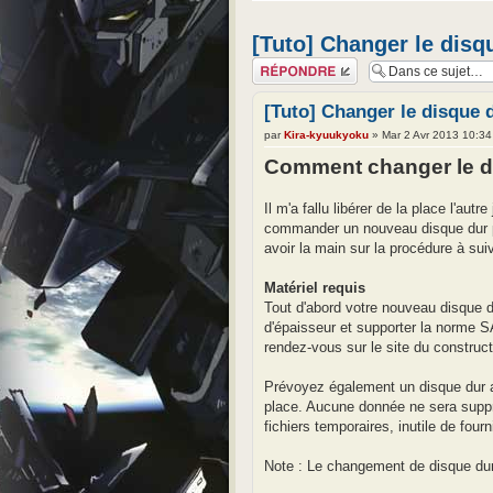
[Tuto] Changer le disq
Répondre
[Tuto] Changer le disque d
par
Kira-kyuukyoku
» Mar 2 Avr 2013 10:34
Comment changer le di
Il m'a fallu libérer de la place l'aut
commander un nouveau disque dur po
avoir la main sur la procédure à sui
Matériel requis
Tout d'abord votre nouveau disque d
d'épaisseur et supporter la norme 
rendez-vous sur le site du construct
Prévoyez également un disque dur 
place. Aucune donnée ne sera suppri
fichiers temporaires, inutile de four
Note : Le changement de disque dur n