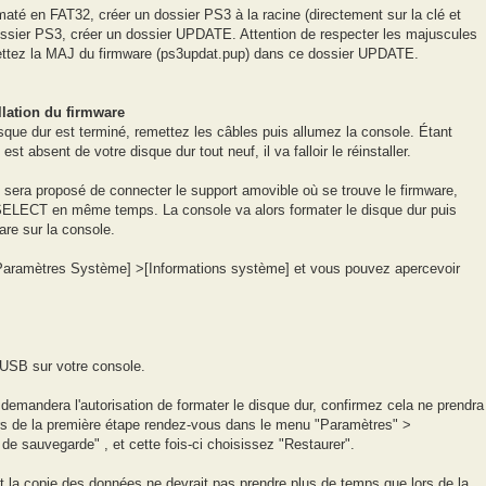
té en FAT32, créer un dossier PS3 à la racine (directement sur la clé et
ossier PS3, créer un dossier UPDATE. Attention de respecter les majuscules
Mettez la MAJ du firmware (ps3updat.pup) dans ce dossier UPDATE.
llation du firmware
que dur est terminé, remettez les câbles puis allumez la console. Étant
st absent de votre disque dur tout neuf, il va falloir le réinstaller.
 sera proposé de connecter le support amovible où se trouve le firmware,
SELECT en même temps. La console va alors formater le disque dur puis
are sur la console.
[Paramètres Système] >[Informations système] et vous pouvez apercevoir
 USB sur votre console.
demandera l'autorisation de formater le disque dur, confirmez cela ne prendra
 de la première étape rendez-vous dans le menu "Paramètres" >
de sauvegarde" , et cette fois-ci choisissez "Restaurer".
 la copie des données ne devrait pas prendre plus de temps que lors de la