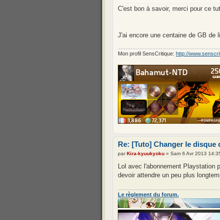
C'est bon à savoir, merci pour ce tu
J'ai encore une centaine de GB de l
Mon profil SensCritique:
http://www.sensc
Re: [Tuto] Changer le disque 
par
Kira-kyuukyoku
» Sam 6 Avr 2013 14:3
Lol avec l'abonnement Playstation p
devoir attendre un peu plus longtemps
Le règlement du forum.