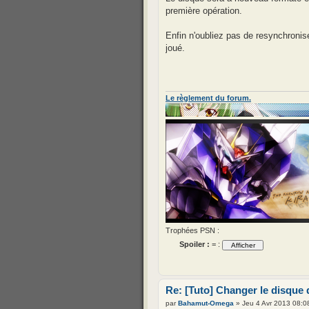
première opération.
Enfin n'oubliez pas de resynchronise
joué.
Le règlement du forum.
Trophées PSN :
Spoiler :
= :
Re: [Tuto] Changer le disque 
par
Bahamut-Omega
» Jeu 4 Avr 2013 08:0