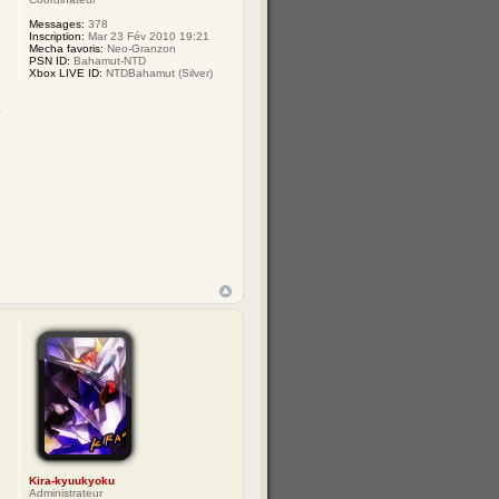
Messages:
378
Inscription:
Mar 23 Fév 2010 19:21
Mecha favoris:
Neo-Granzon
PSN ID:
Bahamut-NTD
Xbox LIVE ID:
NTDBahamut (Silver)
Kira-kyuukyoku
Administrateur