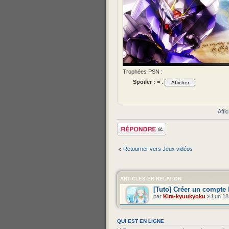
Trophées PSN :
Spoiler :
= :
Affi
Répondre
Retourner vers Jeux vidéos
ARTICLES EN RELATION
[Tuto] Créer un compte
par
Kira-kyuukyoku
» Lun 18
QUI EST EN LIGNE