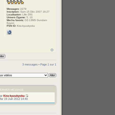
Messages:
2279
Inscription:
Sam 15 Déc 2007 18:27
Localisation:
Lille (59)
Univers Ogame:
5, 10
Mecha favoris:
OZ-13MS Gundam
Epyon
PSN ID:
Kira-kyuukyoku
3 messages • Page
1
sur
1
ERNIER MESSAGE
par
Kira-kyuukyoku
ar 19 Juin 2012 14:40