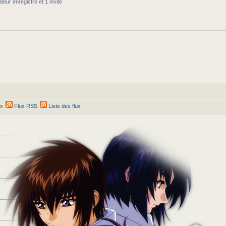
teur enregistré et 1 invité
ex
Flux RSS
Liste des flux