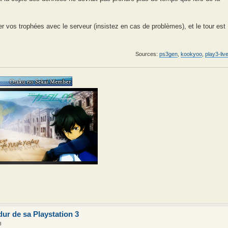
r vos trophées avec le serveur (insistez en cas de problèmes), et le tour est
Sources:
ps3gen
,
kookyoo
,
play3-liv
dur de sa Playstation 3
8