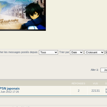
cher les messages postés depuis:
Trier par
Aller à:
RÉPONSES
VUS
D
 PSN japonais
2
22131
 Juin 2012 17:26
M