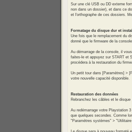
Sur une clé USB ou DD externe forma
non dans un dossier), et dans ce d
et l'orthographe de ces dossiers. 
Formatage du disque dur et insta
Une fois que le remplacement du dis
donné que le firmware de la console e
Au démarrage de la console, il vous
faites-le et appuyez sur START et 
procédera à la restauration du firmw
Un petit tour dans [Paramètres] > 
votre nouvelle capacité disponible.
Restauration des données
Rebranchez les câbles et le disque
Au redémarrage votre Playstation 3 
que quelques secondes. Comme lors
"Paramètres systèmes" > "Utilitaire 
Le disque sera à nouveau formaté et