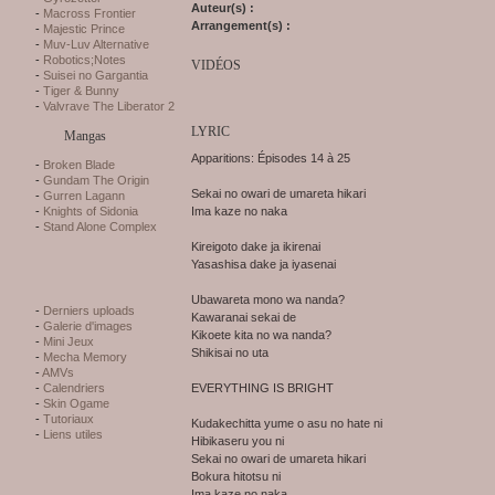
Auteur(s) :
Macross Frontier
Arrangement(s) :
Majestic Prince
Muv-Luv Alternative
Robotics;Notes
VIDÉOS
Suisei no Gargantia
Tiger & Bunny
Valvrave The Liberator 2
LYRIC
Mangas
Apparitions: Épisodes 14 à 25
Broken Blade
Gundam The Origin
Sekai no owari de umareta hikari
Gurren Lagann
Ima kaze no naka
Knights of Sidonia
Stand Alone Complex
Kireigoto dake ja ikirenai
Yasashisa dake ja iyasenai
Ubawareta mono wa nanda?
Derniers uploads
Kawaranai sekai de
Galerie d'images
Kikoete kita no wa nanda?
Mini Jeux
Shikisai no uta
Mecha Memory
AMVs
EVERYTHING IS BRIGHT
Calendriers
Skin Ogame
Tutoriaux
Kudakechitta yume o asu no hate ni
Liens utiles
Hibikaseru you ni
Sekai no owari de umareta hikari
Bokura hitotsu ni
Ima kaze no naka