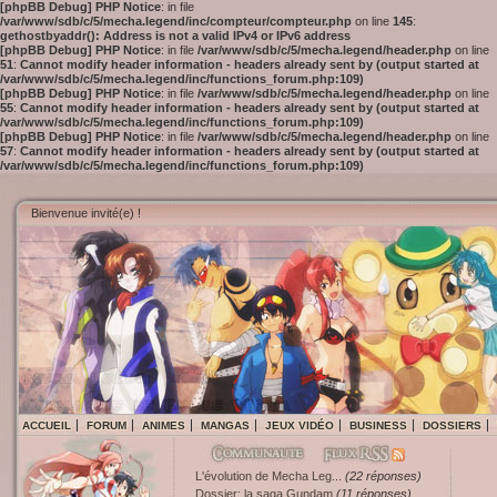
[phpBB Debug] PHP Notice
: in file
/var/www/sdb/c/5/mecha.legend/inc/compteur/compteur.php
on line
145
:
gethostbyaddr(): Address is not a valid IPv4 or IPv6 address
[phpBB Debug] PHP Notice
: in file
/var/www/sdb/c/5/mecha.legend/header.php
on line
51
:
Cannot modify header information - headers already sent by (output started at
/var/www/sdb/c/5/mecha.legend/inc/functions_forum.php:109)
[phpBB Debug] PHP Notice
: in file
/var/www/sdb/c/5/mecha.legend/header.php
on line
55
:
Cannot modify header information - headers already sent by (output started at
/var/www/sdb/c/5/mecha.legend/inc/functions_forum.php:109)
[phpBB Debug] PHP Notice
: in file
/var/www/sdb/c/5/mecha.legend/header.php
on line
57
:
Cannot modify header information - headers already sent by (output started at
/var/www/sdb/c/5/mecha.legend/inc/functions_forum.php:109)
Bienvenue invité(e) !
ACCUEIL
FORUM
ANIMES
MANGAS
JEUX VIDÉO
BUSINESS
DOSSIERS
L'évolution de Mecha Leg...
(22 réponses)
Dossier: la saga Gundam
(11 réponses)