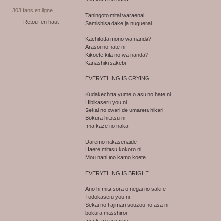
303 fans en ligne.
Taningoto mitai waraenai
- Retour en haut -
Samishisa dake ja nuguenai
Kachitotta mono wa nanda?
Arasoi no hate ni
Kikoete kita no wa nanda?
Kanashiki sakebi
EVERYTHING IS CRYING
Kudakechitta yume o asu no hate ni
Hibikaseru you ni
Sekai no owari de umareta hikari
Bokura hitotsu ni
Ima kaze no naka
Daremo nakasenaide
Haere mitasu kokoro ni
Mou nani mo kamo koete
EVERYTHING IS BRIGHT
Ano hi mita sora o negai no saki e
Todokaseru you ni
Sekai no hajimari souzou no asa ni
bokura masshiroi
Ima kaze ni narou