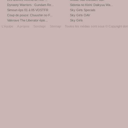
Dynasty Warriors : Gundam Re...
Sidonia no Kishi: Daikyuu Wa...
Simoun éps 01 à 05 VOSTFR
Sky Girls Specials
Coup de pouce: Chuushin no F...
Sky Girls OAV
Valvrave The Liberator épis...
Sky Girls
L'équipe
A propos
Sondage
Sitemap
Toutes les médias sont sous © Copyright donc 