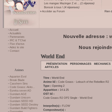
Les mangas Mazinger Z et ...
(1 réponse)
Bonsoir à tous !
(4 réponses)
»
Accéder au Forum
Rien 
Accueil
Actualités
Nouvelle adresse :
w
Partenariats
IRC & T'Chat
Flux d'actus
Nous rejoindr
Aidez le site
Contact
World End
PRÉSENTATION
PERSONNAGES
MECHANICS
ARTICLES
Animes
Aquarion Evol
Titre :
World End
Break Blade
Anime lié :
Code Geass - Lelouch of the Rebellion R2
Casshern Sins
Type :
Opening 2
Code Geass: Akito...
Apparition :
14 à 25
Eureka seven AO
OST lié :
Gundam AGE
Gundam Unicorn
Code Geass R2 OP2 Single - World End
Gundam SEED HD
Gundam SEED Destiny
Interprète(s) :
FLOW
Gundam Build Fighters
Compositeur(s) :
Gyrozetter