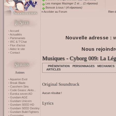
Les mangas Mazinger Z et ...
(1 réponse)
Bonsoir à tous !
(4 réponses)
»
Accéder au Forum
Rien 
Accueil
Actualités
Nouvelle adresse :
w
Partenariats
IRC & T'Chat
Flux d'actus
Nous rejoindr
Aidez le site
Contact
Musiques - Cyborg 009: La Lég
PRÉSENTATION
PERSONNAGES
MECHANICS
ARTICLES
Animes
Aquarion Evol
Break Blade
Original Soundtrack
Casshern Sins
Code Geass: Akito...
Aucun résultat !
Eureka seven AO
Gundam AGE
Gundam Unicorn
Lyrics
Gundam SEED HD
Gundam SEED Destiny
Gundam Build Fighters
Gyrozetter