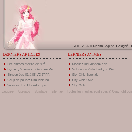
2007-2026 © Mecha Legend. Designé, Dé
DERNIERS ARTICLES
DERNIERS ANIMES
Les animes mecha de l'été ...
Mobile Suit Gundam-san
Dynasty Warriors : Gundam Re...
Sidonia no Kishi: Daikyuu Wa...
Simoun éps 01 à 05 VOSTFR
Sky Girls Specials
Coup de pouce: Chuushin no F...
Sky Girls OAV
Valvrave The Liberator épis...
Sky Girls
L'équipe
A propos
Sondage
Sitemap
Toutes les médias sont sous © Copyright donc 