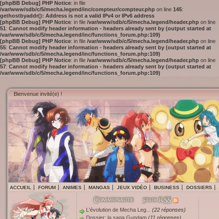
[phpBB Debug] PHP Notice
: in file
/var/www/sdb/c/5/mecha.legend/inc/compteur/compteur.php
on line
145
:
gethostbyaddr(): Address is not a valid IPv4 or IPv6 address
[phpBB Debug] PHP Notice
: in file
/var/www/sdb/c/5/mecha.legend/header.php
on line
51
:
Cannot modify header information - headers already sent by (output started at
/var/www/sdb/c/5/mecha.legend/inc/functions_forum.php:109)
[phpBB Debug] PHP Notice
: in file
/var/www/sdb/c/5/mecha.legend/header.php
on line
55
:
Cannot modify header information - headers already sent by (output started at
/var/www/sdb/c/5/mecha.legend/inc/functions_forum.php:109)
[phpBB Debug] PHP Notice
: in file
/var/www/sdb/c/5/mecha.legend/header.php
on line
57
:
Cannot modify header information - headers already sent by (output started at
/var/www/sdb/c/5/mecha.legend/inc/functions_forum.php:109)
Bienvenue invité(e) !
ACCUEIL
FORUM
ANIMES
MANGAS
JEUX VIDÉO
BUSINESS
DOSSIERS
L'évolution de Mecha Leg...
(22 réponses)
Dossier: la saga Gundam
(11 réponses)