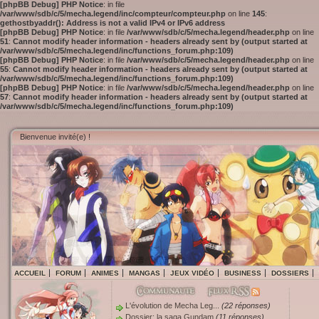
[phpBB Debug] PHP Notice
: in file
/var/www/sdb/c/5/mecha.legend/inc/compteur/compteur.php
on line
145
:
gethostbyaddr(): Address is not a valid IPv4 or IPv6 address
[phpBB Debug] PHP Notice
: in file
/var/www/sdb/c/5/mecha.legend/header.php
on line
51
:
Cannot modify header information - headers already sent by (output started at
/var/www/sdb/c/5/mecha.legend/inc/functions_forum.php:109)
[phpBB Debug] PHP Notice
: in file
/var/www/sdb/c/5/mecha.legend/header.php
on line
55
:
Cannot modify header information - headers already sent by (output started at
/var/www/sdb/c/5/mecha.legend/inc/functions_forum.php:109)
[phpBB Debug] PHP Notice
: in file
/var/www/sdb/c/5/mecha.legend/header.php
on line
57
:
Cannot modify header information - headers already sent by (output started at
/var/www/sdb/c/5/mecha.legend/inc/functions_forum.php:109)
Bienvenue invité(e) !
ACCUEIL
FORUM
ANIMES
MANGAS
JEUX VIDÉO
BUSINESS
DOSSIERS
L'évolution de Mecha Leg...
(22 réponses)
Dossier: la saga Gundam
(11 réponses)