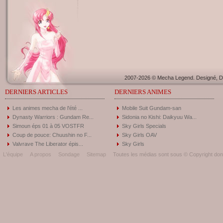
2007-2026 © Mecha Legend. Designé, Dé
DERNIERS ARTICLES
DERNIERS ANIMES
Les animes mecha de l'été ...
Mobile Suit Gundam-san
Dynasty Warriors : Gundam Re...
Sidonia no Kishi: Daikyuu Wa...
Simoun éps 01 à 05 VOSTFR
Sky Girls Specials
Coup de pouce: Chuushin no F...
Sky Girls OAV
Valvrave The Liberator épis...
Sky Girls
L'équipe
A propos
Sondage
Sitemap
Toutes les médias sont sous © Copyright donc 