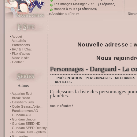
Les mangas Mazinger Z et ...
(1 réponse)
Bonsoir à tous !
(4 réponses)
»
Accéder au Forum
Rien 
Accueil
Actualités
Nouvelle adresse :
w
Partenariats
IRC & T'Chat
Flux d'actus
Nous rejoindr
Aidez le site
Contact
Personnages - Danguard - La co
PRÉSENTATION
PERSONNAGES
MECHANICS
ARTICLES
Animes
Ci-dessous la liste des personnages pou
Aquarion Evol
planètes.
Break Blade
Casshern Sins
Aucun résultat !
Code Geass: Akito...
Eureka seven AO
Gundam AGE
Gundam Unicorn
Gundam SEED HD
Gundam SEED Destiny
Gundam Build Fighters
Gyrozetter