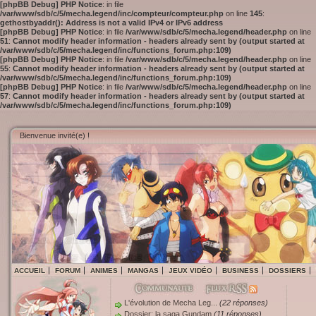
[phpBB Debug] PHP Notice
: in file
/var/www/sdb/c/5/mecha.legend/inc/compteur/compteur.php
on line
145
:
gethostbyaddr(): Address is not a valid IPv4 or IPv6 address
[phpBB Debug] PHP Notice
: in file
/var/www/sdb/c/5/mecha.legend/header.php
on line
51
:
Cannot modify header information - headers already sent by (output started at
/var/www/sdb/c/5/mecha.legend/inc/functions_forum.php:109)
[phpBB Debug] PHP Notice
: in file
/var/www/sdb/c/5/mecha.legend/header.php
on line
55
:
Cannot modify header information - headers already sent by (output started at
/var/www/sdb/c/5/mecha.legend/inc/functions_forum.php:109)
[phpBB Debug] PHP Notice
: in file
/var/www/sdb/c/5/mecha.legend/header.php
on line
57
:
Cannot modify header information - headers already sent by (output started at
/var/www/sdb/c/5/mecha.legend/inc/functions_forum.php:109)
Bienvenue invité(e) !
ACCUEIL
FORUM
ANIMES
MANGAS
JEUX VIDÉO
BUSINESS
DOSSIERS
L'évolution de Mecha Leg...
(22 réponses)
Dossier: la saga Gundam
(11 réponses)