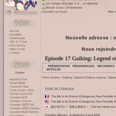
Les mangas Mazinger Z et ...
(1 réponse)
Bonsoir à tous !
(4 réponses)
»
Accéder au Forum
Rien 
Accueil
Actualités
Nouvelle adresse :
w
Partenariats
IRC & T'Chat
Flux d'actus
Nous rejoindr
Aidez le site
Contact
Episode 17 Gaiking: Legend 
PRÉSENTATION
PERSONNAGES
MECHANICS
ARTICLES
Animes
Fiche d'anime
›
Gaiking: Legend of Daikuu-maryuu
› Episo
Aquarion Evol
Break Blade
Casshern Sins
TITRE DE L'ÉPISODE
Code Geass: Akito...
Eureka seven AO
: The Ally Is An Enemy! A Dangerous New Possible 
Gundam AGE
Gundam Unicorn
: The Ally Is An Enemy! A Dangerous New Possible 
Gundam SEED HD
: 敵か味方か！ 危険な新戦力！ / Teki wa mikata ka! Kik
Gundam SEED Destiny
Gundam Build Fighters
Première diffusion : le dimanche 9 avril 2006
Gyrozetter