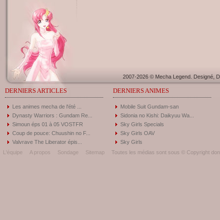
2007-2026 © Mecha Legend. Designé, Dé
DERNIERS ARTICLES
DERNIERS ANIMES
Les animes mecha de l'été ...
Mobile Suit Gundam-san
Dynasty Warriors : Gundam Re...
Sidonia no Kishi: Daikyuu Wa...
Simoun éps 01 à 05 VOSTFR
Sky Girls Specials
Coup de pouce: Chuushin no F...
Sky Girls OAV
Valvrave The Liberator épis...
Sky Girls
L'équipe
A propos
Sondage
Sitemap
Toutes les médias sont sous © Copyright donc 