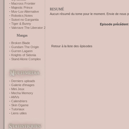
Macross Frontier
Majestic Prince
RESUMÉ
Muv-Luv Alternative
Aucun résumé du tome pour le moment. Envie de nous pr
Robotics;Notes
Suisei no Gargantia
Tiger & Bunny
Episode précédent
Valvrave The Liberator 2
Mangas
Broken Blade
Retour à la liste des épisodes
Gundam The Origin
Gurren Lagann
Knights of Sidonia
Stand Alone Complex
Derniers uploads
Galerie d'images
Mini Jeux
Mecha Memory
AMVs
Calendriers
Skin Ogame
Tutoriaux
Liens utiles