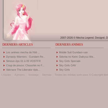
2007-2026 © Mecha Legend. Designé, Dé
DERNIERS ARTICLES
DERNIERS ANIMES
Les animes mecha de l'été ...
Mobile Suit Gundam-san
Dynasty Warriors : Gundam Re...
Sidonia no Kishi: Daikyuu Wa...
Simoun éps 01 à 05 VOSTFR
Sky Girls Specials
Coup de pouce: Chuushin no F...
Sky Girls OAV
Valvrave The Liberator épis...
Sky Girls
L'équipe
A propos
Sondage
Sitemap
Toutes les médias sont sous © Copyright donc 