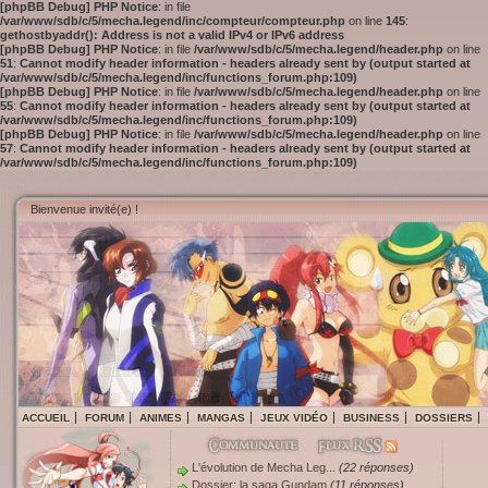
[phpBB Debug] PHP Notice
: in file
/var/www/sdb/c/5/mecha.legend/inc/compteur/compteur.php
on line
145
:
gethostbyaddr(): Address is not a valid IPv4 or IPv6 address
[phpBB Debug] PHP Notice
: in file
/var/www/sdb/c/5/mecha.legend/header.php
on line
51
:
Cannot modify header information - headers already sent by (output started at
/var/www/sdb/c/5/mecha.legend/inc/functions_forum.php:109)
[phpBB Debug] PHP Notice
: in file
/var/www/sdb/c/5/mecha.legend/header.php
on line
55
:
Cannot modify header information - headers already sent by (output started at
/var/www/sdb/c/5/mecha.legend/inc/functions_forum.php:109)
[phpBB Debug] PHP Notice
: in file
/var/www/sdb/c/5/mecha.legend/header.php
on line
57
:
Cannot modify header information - headers already sent by (output started at
/var/www/sdb/c/5/mecha.legend/inc/functions_forum.php:109)
Bienvenue invité(e) !
ACCUEIL
FORUM
ANIMES
MANGAS
JEUX VIDÉO
BUSINESS
DOSSIERS
L'évolution de Mecha Leg...
(22 réponses)
Dossier: la saga Gundam
(11 réponses)