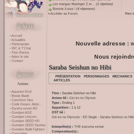
Les mangas Mazinger Z et ...
(1 réponse)
Bonsoir à tous !
(4 réponses)
»
Accéder au Forum
Rien 
Accueil
Actualités
Nouvelle adresse :
w
Partenariats
IRC & T'Chat
Flux d'actus
Nous rejoindr
Aidez le site
Contact
Saraba Seishun no Hibi
PRÉSENTATION
PERSONNAGES
MECHANICS
ARTICLES
Animes
Aquarion Evol
Titre :
Saraba Seishun no Hibi
Break Blade
Anime lié :
Gin-iro no Olynsis
Casshern Sins
Type :
Ending 1
Code Geass: Akito...
Apparition :
1 à 12
Eureka seven AO
OST lié :
Gundam AGE
Gundam Unicorn
Gin-iro no Olynssis - ED Single - Saraba Seishun no Hibi
Gundam SEED HD
Gundam SEED Destiny
Interprète(s) :
THE inazuma sentai
Gundam Build Fighters
Compositeur(s) :
Gyrozetter