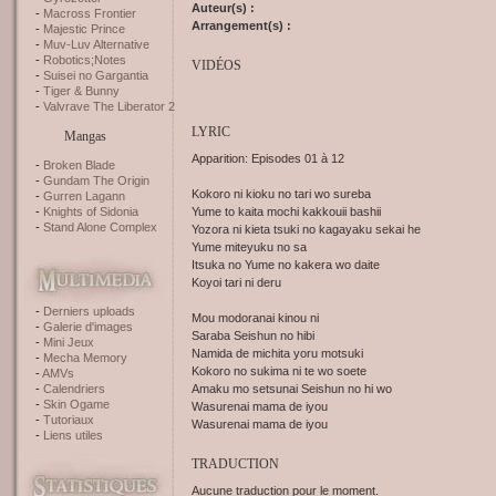
Auteur(s) :
Macross Frontier
Arrangement(s) :
Majestic Prince
Muv-Luv Alternative
Robotics;Notes
VIDÉOS
Suisei no Gargantia
Tiger & Bunny
Valvrave The Liberator 2
LYRIC
Mangas
Apparition: Episodes 01 à 12
Broken Blade
Gundam The Origin
Kokoro ni kioku no tari wo sureba
Gurren Lagann
Yume to kaita mochi kakkouii bashii
Knights of Sidonia
Stand Alone Complex
Yozora ni kieta tsuki no kagayaku sekai he
Yume miteyuku no sa
Itsuka no Yume no kakera wo daite
Koyoi tari ni deru
Derniers uploads
Mou modoranai kinou ni
Galerie d'images
Saraba Seishun no hibi
Mini Jeux
Namida de michita yoru motsuki
Mecha Memory
Kokoro no sukima ni te wo soete
AMVs
Amaku mo setsunai Seishun no hi wo
Calendriers
Skin Ogame
Wasurenai mama de iyou
Tutoriaux
Wasurenai mama de iyou
Liens utiles
TRADUCTION
Aucune traduction pour le moment.