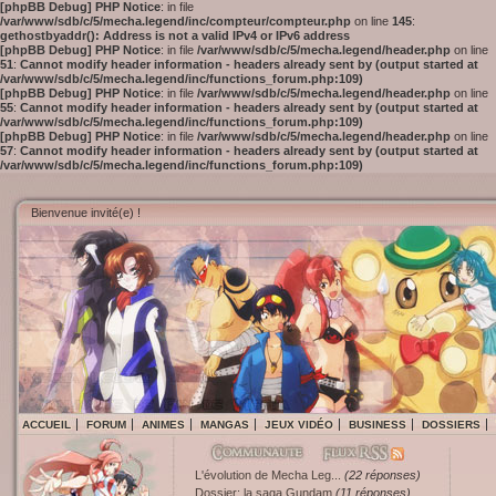
[phpBB Debug] PHP Notice
: in file
/var/www/sdb/c/5/mecha.legend/inc/compteur/compteur.php
on line
145
:
gethostbyaddr(): Address is not a valid IPv4 or IPv6 address
[phpBB Debug] PHP Notice
: in file
/var/www/sdb/c/5/mecha.legend/header.php
on line
51
:
Cannot modify header information - headers already sent by (output started at
/var/www/sdb/c/5/mecha.legend/inc/functions_forum.php:109)
[phpBB Debug] PHP Notice
: in file
/var/www/sdb/c/5/mecha.legend/header.php
on line
55
:
Cannot modify header information - headers already sent by (output started at
/var/www/sdb/c/5/mecha.legend/inc/functions_forum.php:109)
[phpBB Debug] PHP Notice
: in file
/var/www/sdb/c/5/mecha.legend/header.php
on line
57
:
Cannot modify header information - headers already sent by (output started at
/var/www/sdb/c/5/mecha.legend/inc/functions_forum.php:109)
Bienvenue invité(e) !
ACCUEIL
FORUM
ANIMES
MANGAS
JEUX VIDÉO
BUSINESS
DOSSIERS
L'évolution de Mecha Leg...
(22 réponses)
Dossier: la saga Gundam
(11 réponses)