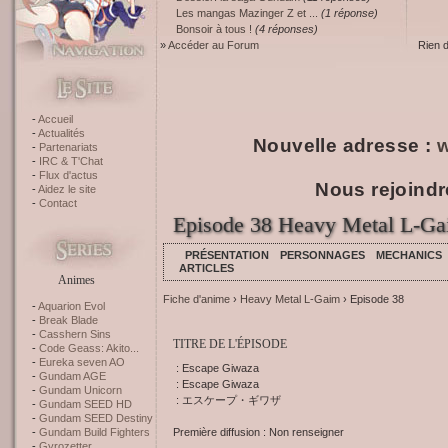
Les mangas Mazinger Z et ...
(1 réponse)
Bonsoir à tous !
(4 réponses)
»
Accéder au Forum
Rien 
Accueil
Actualités
Nouvelle adresse :
w
Partenariats
IRC & T'Chat
Flux d'actus
Nous rejoindr
Aidez le site
Contact
Episode 38 Heavy Metal L-G
PRÉSENTATION
PERSONNAGES
MECHANICS
ARTICLES
Animes
Fiche d'anime
›
Heavy Metal L-Gaim
› Episode 38
Aquarion Evol
Break Blade
Casshern Sins
TITRE DE L'ÉPISODE
Code Geass: Akito...
Eureka seven AO
: Escape Giwaza
Gundam AGE
: Escape Giwaza
Gundam Unicorn
: エスケープ・ギワザ
Gundam SEED HD
Gundam SEED Destiny
Première diffusion : Non renseigner
Gundam Build Fighters
Gyrozetter