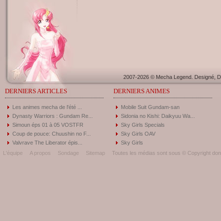
2007-2026 © Mecha Legend. Designé, Dé
DERNIERS ARTICLES
DERNIERS ANIMES
Les animes mecha de l'été ...
Mobile Suit Gundam-san
Dynasty Warriors : Gundam Re...
Sidonia no Kishi: Daikyuu Wa...
Simoun éps 01 à 05 VOSTFR
Sky Girls Specials
Coup de pouce: Chuushin no F...
Sky Girls OAV
Valvrave The Liberator épis...
Sky Girls
L'équipe
A propos
Sondage
Sitemap
Toutes les médias sont sous © Copyright donc 