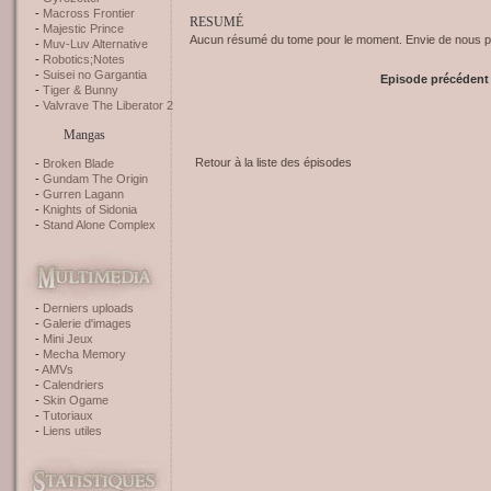
Macross Frontier
RESUMÉ
Majestic Prince
Aucun résumé du tome pour le moment. Envie de nous pr
Muv-Luv Alternative
Robotics;Notes
Suisei no Gargantia
Episode précédent
Tiger & Bunny
Valvrave The Liberator 2
Mangas
Retour à la liste des épisodes
Broken Blade
Gundam The Origin
Gurren Lagann
Knights of Sidonia
Stand Alone Complex
Derniers uploads
Galerie d'images
Mini Jeux
Mecha Memory
AMVs
Calendriers
Skin Ogame
Tutoriaux
Liens utiles