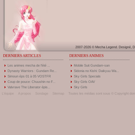
2007-2026 © Mecha Legend. Designé, Dé
DERNIERS ARTICLES
DERNIERS ANIMES
Les animes mecha de l'été ...
Mobile Suit Gundam-san
Dynasty Warriors : Gundam Re...
Sidonia no Kishi: Daikyuu Wa...
Simoun éps 01 à 05 VOSTFR
Sky Girls Specials
Coup de pouce: Chuushin no F...
Sky Girls OAV
Valvrave The Liberator épis...
Sky Girls
L'équipe
A propos
Sondage
Sitemap
Toutes les médias sont sous © Copyright donc 