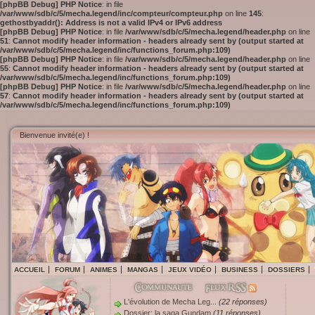
[phpBB Debug] PHP Notice
: in file
/var/www/sdb/c/5/mecha.legend/inc/compteur/compteur.php
on line
145
:
gethostbyaddr(): Address is not a valid IPv4 or IPv6 address
[phpBB Debug] PHP Notice
: in file
/var/www/sdb/c/5/mecha.legend/header.php
on line
51
:
Cannot modify header information - headers already sent by (output started at
/var/www/sdb/c/5/mecha.legend/inc/functions_forum.php:109)
[phpBB Debug] PHP Notice
: in file
/var/www/sdb/c/5/mecha.legend/header.php
on line
55
:
Cannot modify header information - headers already sent by (output started at
/var/www/sdb/c/5/mecha.legend/inc/functions_forum.php:109)
[phpBB Debug] PHP Notice
: in file
/var/www/sdb/c/5/mecha.legend/header.php
on line
57
:
Cannot modify header information - headers already sent by (output started at
/var/www/sdb/c/5/mecha.legend/inc/functions_forum.php:109)
Bienvenue invité(e) !
ACCUEIL
FORUM
ANIMES
MANGAS
JEUX VIDÉO
BUSINESS
DOSSIERS
L'évolution de Mecha Leg...
(22 réponses)
Dossier: la saga Gundam
(11 réponses)