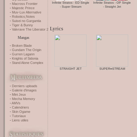
Infinite Stratos - ED Single
Infinite Stratos - OP Single
Macross Frontier
- Super Stream
- Straight Jet
Majestic Prince
Muv-Luv Alternative
Robotics;Notes
Suisei no Gargantia
Tiger & Bunny
Lyrics
Valvrave The Liberator 2
Mangas
Broken Blade
Gundam The Origin
Gurren Lagann
Knights of Sidonia
Stand Alone Complex
STRAIGHT JET
SUPER∞STREAM
Derniers uploads
Galerie d'images
Mini Jeux
Mecha Memory
AMVs
Calendriers
Skin Ogame
Tutoriaux
Liens utiles