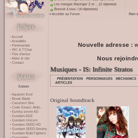
Les mangas Mazinger Z et ...
(1 réponse)
Bonsoir à tous !
(4 réponses)
»
Accéder au Forum
Rien 
Accueil
Actualités
Nouvelle adresse :
w
Partenariats
IRC & T'Chat
Flux d'actus
Nous rejoindr
Aidez le site
Contact
Musiques - IS: Infinite Stratos
PRÉSENTATION
PERSONNAGES
MECHANICS
ARTICLES
Animes
Aquarion Evol
Break Blade
Original Soundtrack
Casshern Sins
Code Geass: Akito...
Eureka seven AO
Gundam AGE
Gundam Unicorn
Gundam SEED HD
Gundam SEED Destiny
Gundam Build Fighters
Gyrozetter